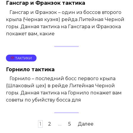
Гансгар и Франзок тактика
Гансгар и Франзок – один из боссов второго
крыла (Черная кузня) рейда Литейная Черной
горы. Данная тактика на Гансгара и Франзока
покажет вам, какие
ТАКТИКИ
Горнило тактика
Горнило – последний босс первого крыла
(Шлаковый цех) в рейде Литейная Черной
горы. Данная тактика на Горнило покажет вам
советы по убийству босса для
Пагинация
1
2
…
5
Далее
записей