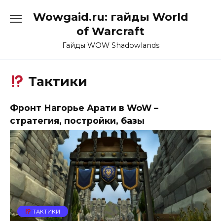
Перейти
Wowgaid.ru: гайды World
к
содержанию
of Warcraft
Гайды WOW Shadowlands
Тактики
Фронт Нагорье Арати в WoW –
стратегия, постройки, базы
ТАКТИКИ