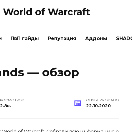
World of Warcraft
и
ПвП гайды
Репутация
Аддоны
SHAD
nds — обзор
РОСМОТРОВ
ОПУБЛИКОВАНО
2.8к.
22.10.2020
 World of Warcraft. Собрали всю информацию о