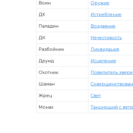
Воин
Оружие
ДХ
Истребление
Паладин
Воздаяние
ДК
Нечестивость
Разбойник
Ликвидация
Друид
Исцеление
Охотник
Повелитель звер
Шаман
Совершенствова
Жрец
Свет
Монах
Танцующий с вет