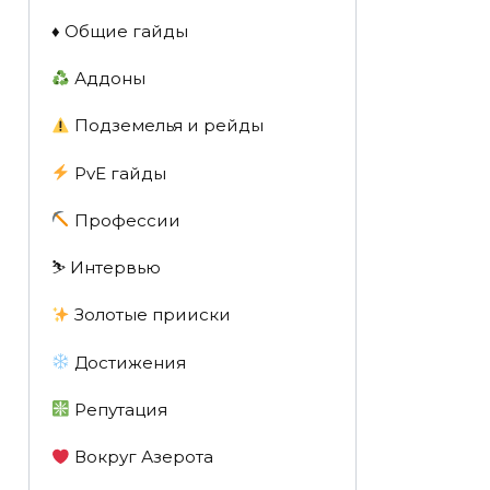
♦️ Общие гайды
Аддоны
Подземелья и рейды
PvE гайды
Профессии
⛷️ Интервью
Золотые прииски
Достижения
Репутация
Вокруг Азерота