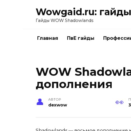
Перейти
Wowgaid.ru: гайды 
к
содержанию
Гайды WOW Shadowlands
Главная
ПвЕ гайды
Професси
WOW Shadowla
дополнения
АВТОР
П
dexwow
3
Shadowlands — восьмое дополнение к