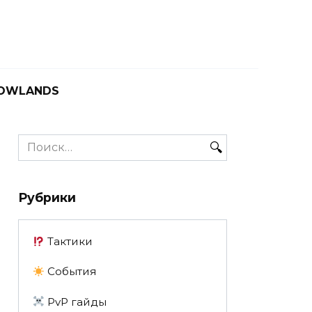
OWLANDS
Search
for:
Рубрики
Тактики
События
PvP гайды