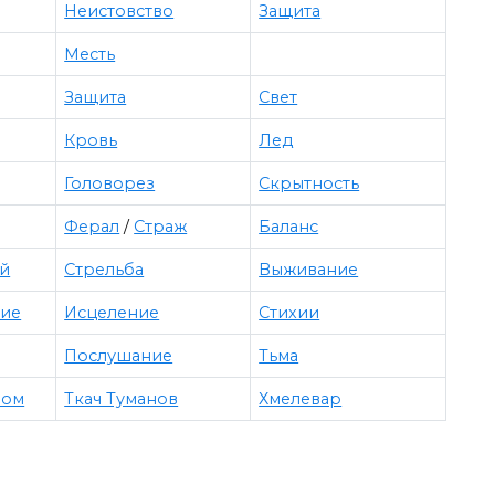
Неистовство
Защита
Месть
Защита
Свет
Кровь
Лед
Головорез
Скрытность
Ферал
/
Страж
Баланс
ей
Стрельба
Выживание
ние
Исцеление
Стихии
Послушание
Тьма
ром
Ткач Туманов
Хмелевар