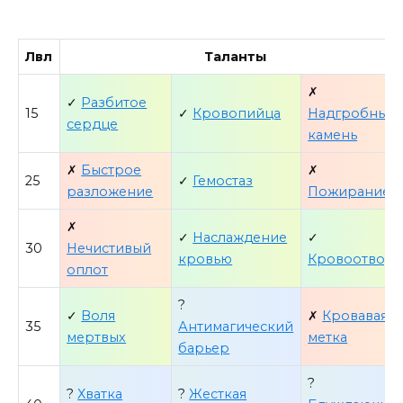
Лвл
Таланты
✗
✓
Разбитое
15
✓
Кровопийца
Надгробный
сердце
камень
✗
Быстрое
✗
25
✓
Гемостаз
разложение
Пожирание
✗
✓
Наслаждение
✓
30
Нечистивый
кровью
Кровоотвод
оплот
?
✓
Воля
✗
Кровавая
35
Антимагический
мертвых
метка
барьер
?
?
Хватка
?
Жесткая