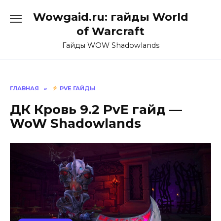
Перейти
Wowgaid.ru: гайды World
к
содержанию
of Warcraft
Гайды WOW Shadowlands
ГЛАВНАЯ
»
PVE ГАЙДЫ
ДК Кровь 9.2 PvE гайд —
WoW Shadowlands