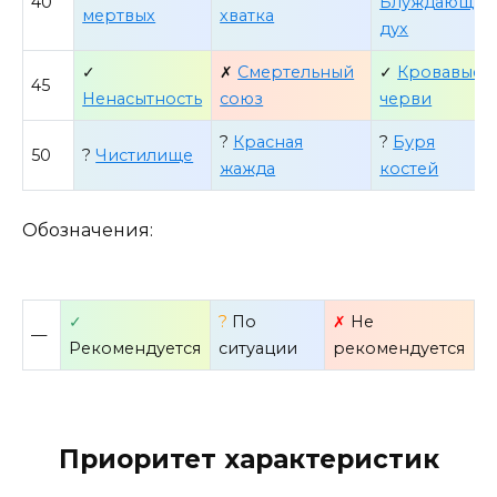
40
Блуждающий
мертвых
хватка
дух
✓
✗
Смертельный
✓
Кровавые
45
Ненасытность
союз
черви
?
Красная
?
Буря
50
?
Чистилище
жажда
костей
Обозначения:
✓
?
По
✗
Не
—
Рекомендуется
ситуации
рекомендуется
Приоритет характеристик