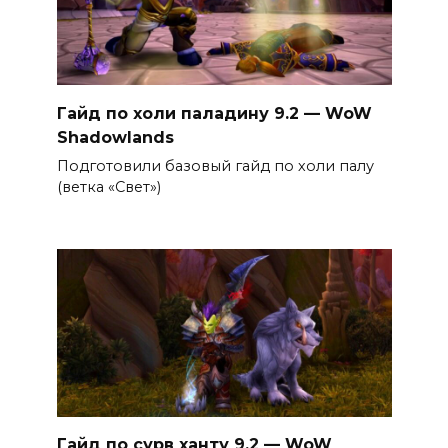
Гайд по холи паладину 9.2 — WoW
Shadowlands
Подготовили базовый гайд по холи палу
(ветка «Свет»)
Гайд по сурв ханту 9.2 — WoW