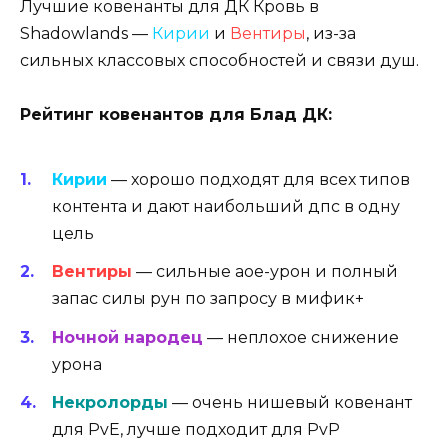
Лучшие ковенанты для ДК Кровь в
Shadowlands —
Кирии
и
Вентиры
, из-за
сильных классовых способностей и связи душ.
Рейтинг ковенантов для Блад ДК:
Кирии
— хорошо подходят для всех типов
контента и дают наибольший дпс в одну
цель
Вентиры
— сильные аое-урон и полный
запас силы рун по запросу в мифик+
Ночной народец
— неплохое снижение
урона
Некролорды
— очень нишевый ковенант
для PvE, лучше подходит для PvP