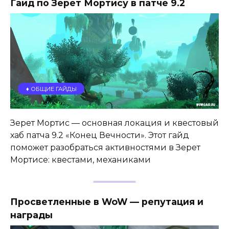
Гайд по Зерет Мортису в патче 9.2
♦️ ОБЩИЕ ГАЙДЫ
Зерет Мортис — основная локация и квестовый
хаб патча 9.2 «Конец Вечности». Этот гайд
поможет разобраться активностями в Зерет
Мортисе: квестами, механиками
Просветленные в WoW — репутация и
награды