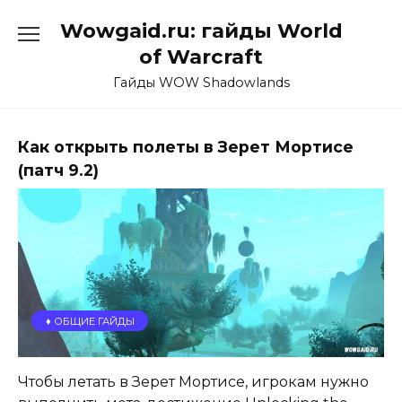
Перейти
Wowgaid.ru: гайды World
к
содержанию
of Warcraft
Гайды WOW Shadowlands
Как открыть полеты в Зерет Мортисе
(патч 9.2)
♦️ ОБЩИЕ ГАЙДЫ
Чтобы летать в Зерет Мортисе, игрокам нужно