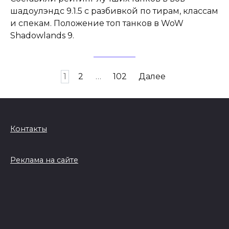
шадоулэндс 9.1.5 с разбивкой по тирам, классам
и спекам. Положение топ танков в WoW
Shadowlands 9.
Пагинация
1
2
…
102
Далее
записей
Контакты
Реклама на сайте