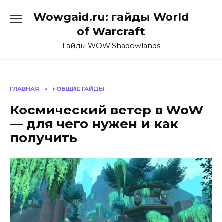
Перейти
Wowgaid.ru: гайды World
к
содержанию
of Warcraft
Гайды WOW Shadowlands
ГЛАВНАЯ
»
♦️ ОБЩИЕ ГАЙДЫ
Космический ветер в WoW
— для чего нужен и как
получить