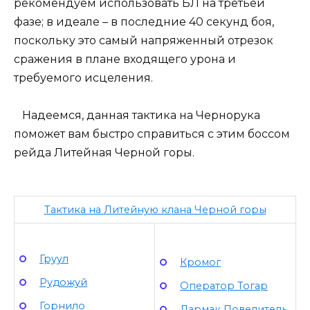
рекомендуем использовать БЛ на третьей
фазе; в идеале – в последние 40 секунд боя,
поскольку это самый напряженный отрезок
сражения в плане входящего урона и
требуемого исцеления.
Надеемся, данная тактика на Чернорука
поможет вам быстро справиться с этим боссом
рейда Литейная Черной горы.
Тактика на Литейную клана Черной горы
Груул
Кромог
Рудожуй
Оператор Тогар
Горнило
Дармак Повелитель