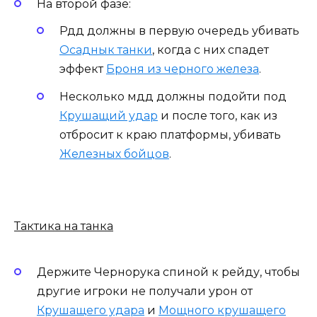
На второй фазе:
Рдд должны в первую очередь убивать
Осаднык танки
, когда с них спадет
эффект
Броня из черного железа
.
Несколько мдд должны подойти под
Крушащий удар
и после того, как из
отбросит к краю платформы, убивать
Железных бойцов
.
Тактика на танка
Держите Чернорука спиной к рейду, чтобы
другие игроки не получали урон от
Крушащего удара
и
Мощного крушащего