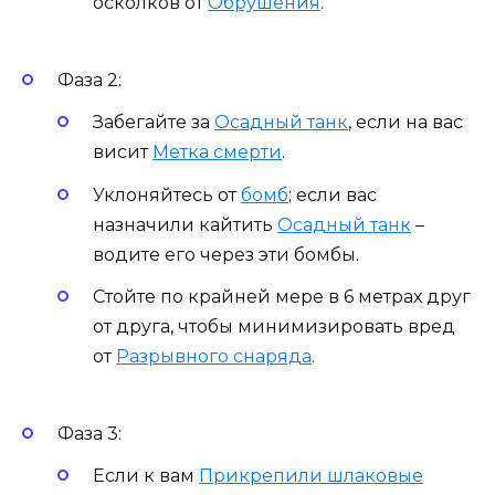
осколков от
Обрушения
.
Фаза 2:
Забегайте за
Осадный танк
, если на вас
висит
Метка смерти
.
Уклоняйтесь от
бомб
; если вас
назначили кайтить
Осадный танк
–
водите его через эти бомбы.
Стойте по крайней мере в 6 метрах друг
от друга, чтобы минимизировать вред
от
Разрывного снаряда
.
Фаза 3:
Если к вам
Прикрепили шлаковые