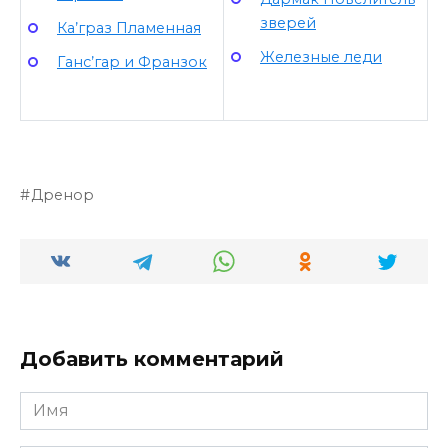
зверей
Ка’граз Пламенная
Железные леди
Ганс’гар и Франзок
Дренор
Добавить комментарий
Имя
*