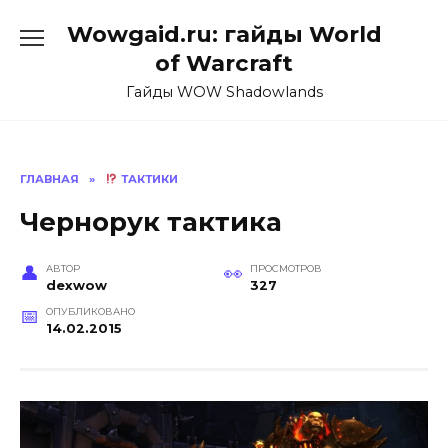
Перейти
Wowgaid.ru: гайды World
к
содержанию
of Warcraft
Гайды WOW Shadowlands
ГЛАВНАЯ
»
ТАКТИКИ
Чернорук тактика
АВТОР
ПРОСМОТРОВ
dexwow
327
ОПУБЛИКОВАНО
14.02.2015