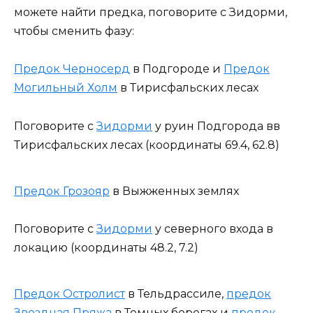
можете найти предка, поговорите с Зидорми,
чтобы сменить фазу:
Предок Черносерд
в Подгороде и
Предок
Могильный Холм
в Тирисфальских лесах
Поговорите с
Зидорми
у руин Подгорода вв
Тирисфальских лесах (координаты 69.4, 62.8)
Предок Грозояр
в Выжженных землях
Поговорите с
Зидорми
у северного входа в
локацию (координаты 48.2, 7.2)
Предок Остролист
в Тельдрассиле,
предок
Звездная Пряжа
в Темных берегах и
предок