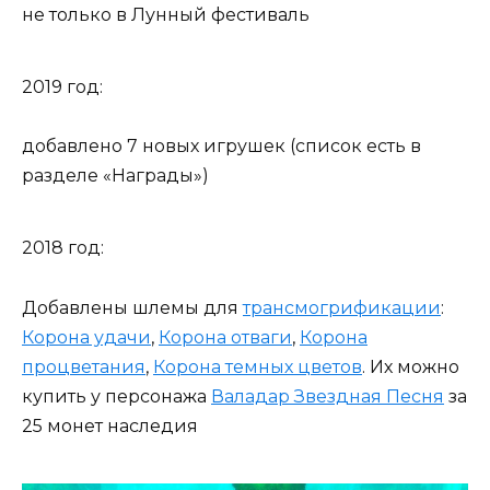
не только в Лунный фестиваль
2019 год:
добавлено 7 новых игрушек (список есть в
разделе «Награды»)
2018 год:
Добавлены шлемы для
трансмогрификации
:
Корона удачи
,
Корона отваги
,
Корона
процветания
,
Корона темных цветов
. Их можно
купить у персонажа
Валадар Звездная Песня
за
25 монет наследия