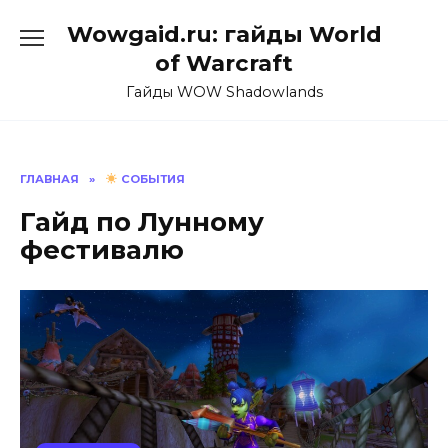
Перейти
Wowgaid.ru: гайды World
к
содержанию
of Warcraft
Гайды WOW Shadowlands
ГЛАВНАЯ
»
СОБЫТИЯ
Гайд по Лунному
фестивалю