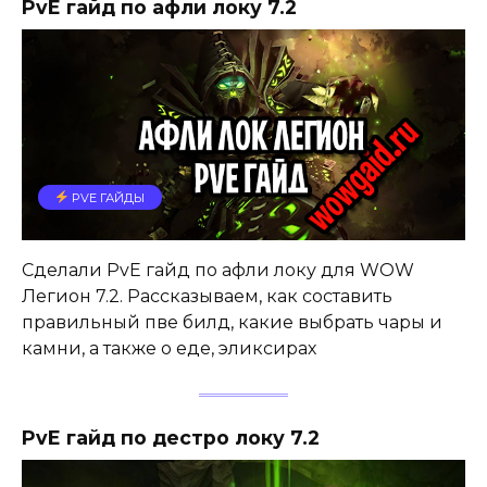
PvE гайд по афли локу 7.2
PVE ГАЙДЫ
Сделали PvE гайд по афли локу для WOW
Легион 7.2. Рассказываем, как составить
правильный пве билд, какие выбрать чары и
камни, а также о еде, эликсирах
PvE гайд по дестро локу 7.2