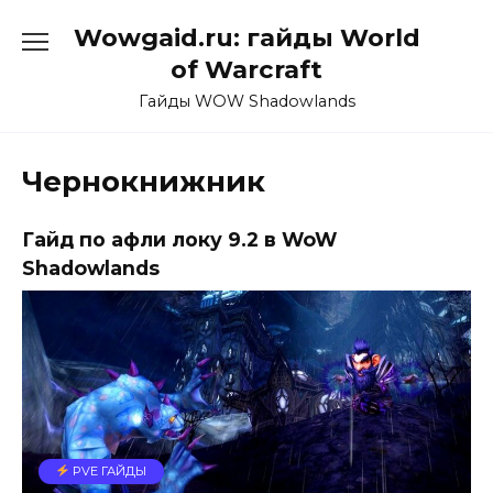
Перейти
Wowgaid.ru: гайды World
к
содержанию
of Warcraft
Гайды WOW Shadowlands
Чернокнижник
Гайд по афли локу 9.2 в WoW
Shadowlands
PVE ГАЙДЫ