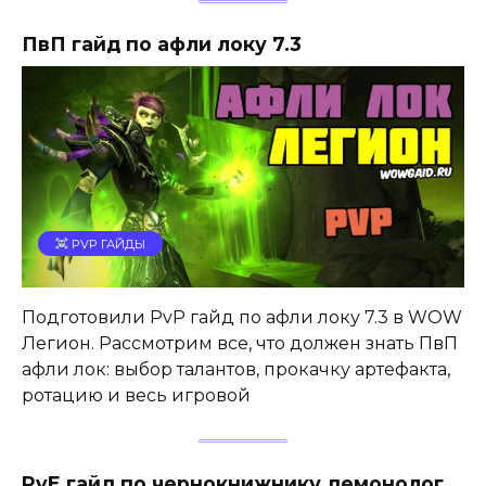
ПвП гайд по афли локу 7.3
PVP ГАЙДЫ
Подготовили PvP гайд по афли локу 7.3 в WOW
Легион. Рассмотрим все, что должен знать ПвП
афли лок: выбор талантов, прокачку артефакта,
ротацию и весь игровой
PvE гайд по чернокнижнику демонолог