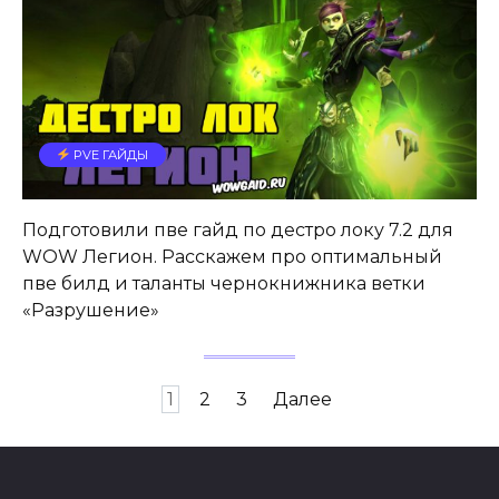
PVE ГАЙДЫ
Подготовили пве гайд по дестро локу 7.2 для
WOW Легион. Расскажем про оптимальный
пве билд и таланты чернокнижника ветки
«Разрушение»
Пагинация
1
2
3
Далее
записей