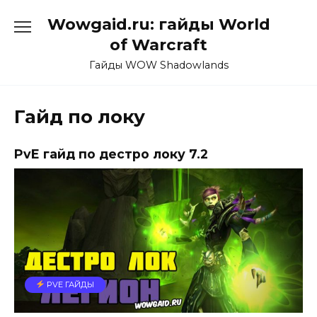
Перейти
Wowgaid.ru: гайды World
к
содержанию
of Warcraft
Гайды WOW Shadowlands
Гайд по локу
PvE гайд по дестро локу 7.2
PVE ГАЙДЫ