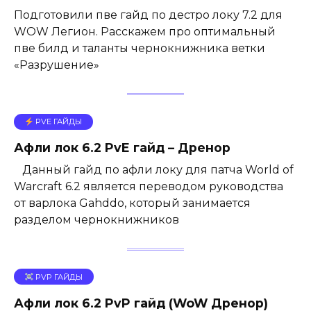
Подготовили пве гайд по дестро локу 7.2 для
WOW Легион. Расскажем про оптимальный
пве билд и таланты чернокнижника ветки
«Разрушение»
PVE ГАЙДЫ
Афли лок 6.2 PvE гайд – Дренор
Данный гайд по афли локу для патча World of
Warcraft 6.2 является переводом руководства
от варлока Gahddo, который занимается
разделом чернокнижников
PVP ГАЙДЫ
Афли лок 6.2 PvP гайд (WoW Дренор)