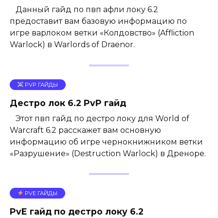
Данный гайд по пвп афли локу 6.2
предоставит вам базовую информацию по
игре варлоком ветки «Колдовство» (Affliction
Warlock) в Warlords of Draenor.
PVP ГАЙДЫ
Дестро лок 6.2 PvP гайд
Этот пвп гайд по дестро локу для World of
Warcraft 6.2 расскажет вам основную
информацию об игре чернокнижником ветки
«Разрушение» (Destruction Warlock) в Дреноре.
PVE ГАЙДЫ
PvE гайд по дестро локу 6.2