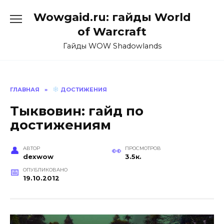
Перейти
Wowgaid.ru: гайды World
к
содержанию
of Warcraft
Гайды WOW Shadowlands
ГЛАВНАЯ
»
ДОСТИЖЕНИЯ
Тыквовин: гайд по
достижениям
АВТОР
ПРОСМОТРОВ
dexwow
3.5к.
ОПУБЛИКОВАНО
19.10.2012