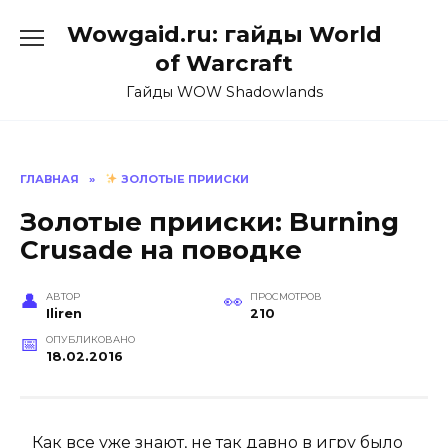
Перейти
Wowgaid.ru: гайды World
к
содержанию
of Warcraft
Гайды WOW Shadowlands
ГЛАВНАЯ
»
ЗОЛОТЫЕ ПРИИСКИ
Золотые прииски: Burning
Crusade на поводке
АВТОР
ПРОСМОТРОВ
Iliren
210
ОПУБЛИКОВАНО
18.02.2016
Как все уже знают, не так давно в игру было