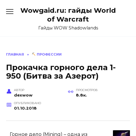
Перейти
Wowgaid.ru: гайды World
к
содержанию
of Warcraft
Гайды WOW Shadowlands
ГЛАВНАЯ
»
ПРОФЕССИИ
Прокачка горного дела 1-
950 (Битва за Азерот)
АВТОР
ПРОСМОТРОВ
dexwow
8.8к.
ОПУБЛИКОВАНО
01.10.2018
Горное дело (Mining) – одна из