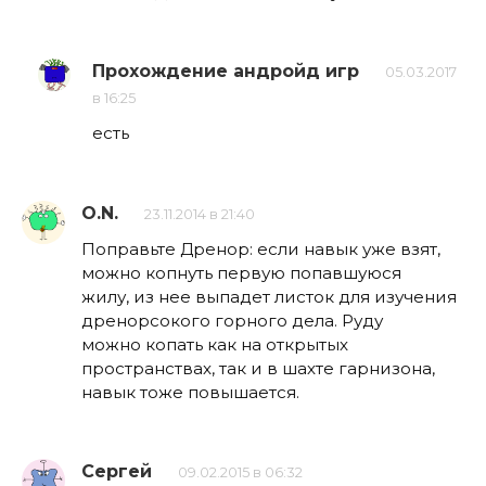
Прохождение андройд игр
05.03.2017
в 16:25
есть
O.N.
23.11.2014 в 21:40
Поправьте Дренор: если навык уже взят,
можно копнуть первую попавшуюся
жилу, из нее выпадет листок для изучения
дренорсокого горного дела. Руду
можно копать как на открытых
пространствах, так и в шахте гарнизона,
навык тоже повышается.
Сергей
09.02.2015 в 06:32