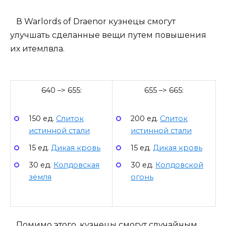
В Warlords of Draenor кузнецы смогут
улучшать сделанные вещи путем повышения
их итемлвла.
640 –> 655:
655 –> 665:
150 ед.
Слиток
200 ед.
Слиток
истинной стали
истинной стали
15 ед.
Дикая кровь
15 ед.
Дикая кровь
30 ед.
Колдовская
30 ед.
Колдовской
земля
огонь
Помимо этого, кузнецы смогут случайным