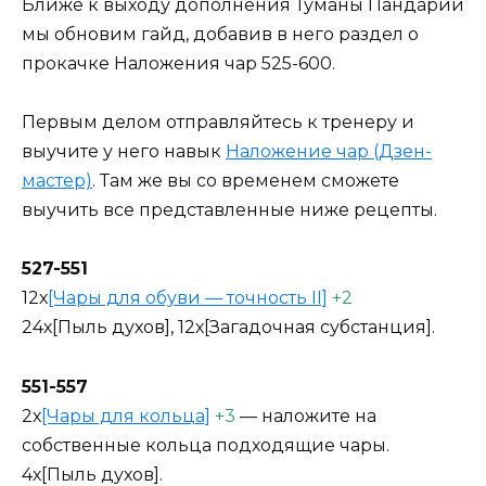
Ближе к выходу дополнения Туманы Пандарии
мы обновим гайд, добавив в него раздел о
прокачке Наложения чар 525-600.
Первым делом отправляйтесь к тренеру и
выучите у него навык
Наложение чар (Дзен-
мастер)
. Там же вы со временем сможете
выучить все представленные ниже рецепты.
527-551
12х
[Чары для обуви — точность II]
+2
24х[Пыль духов], 12х[Загадочная субстанция].
551-557
2х
[Чары для кольца]
+3
— наложите на
собственные кольца подходящие чары.
4х[Пыль духов].