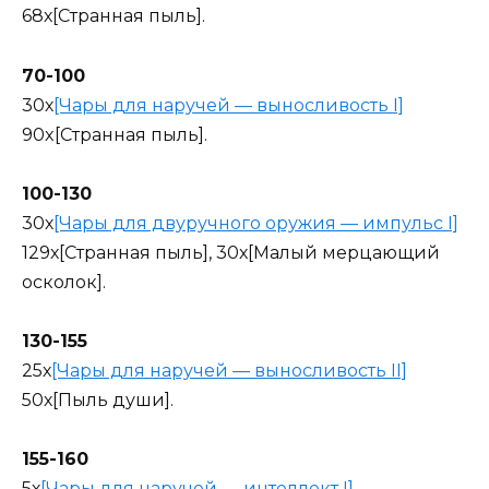
68х[Странная пыль].
70-100
30х
[Чары для наручей — выносливость I]
90x[Странная пыль].
100-130
30х
[Чары для двуручного оружия — импульс I]
129х[Странная пыль], 30х[Малый мерцающий
осколок].
130-155
25х
[Чары для наручей — выносливость II]
50х[Пыль души].
155-160
5х
[Чары для наручей — интеллект I]