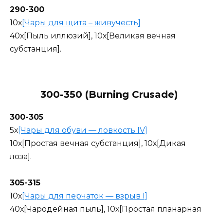
290-300
10х
[Чары для щита – живучесть]
40х[Пыль иллюзий], 10х[Великая вечная
субстанция].
300-350 (Burning Crusade)
300-305
5х
[Чары для обуви — ловкость IV]
10х[Простая вечная субстанция], 10х[Дикая
лоза].
305-315
10х
[Чары для перчаток — взрыв I]
40х[Чародейная пыль], 10х[Простая планарная