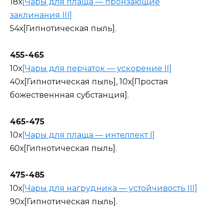
18х
[Чары для плаща — пронзающие
заклинания III]
54х[Гипнотическая пыль].
455-465
10х
[Чары для перчаток — ускорение II]
40х[Гипнотическая пыль], 10х[Простая
божественнная субстанция].
465-475
10х
[Чары для плаща — интеллект I]
60х[Гипнотическая пыль].
475-485
10х
[Чары для нагрудника — устойчивость III]
90х[Гипнотическая пыль].