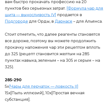
вам быстро прокачать профессию на 20
пунктов без серьезных затрат.
[Формула чар для
щита — выносливость IV]
продается в
Подгороде
для Орды, в
Дарнасе
– для Альянса.
Стоит отметить, что далее реагенты становятся
все дороже, поэтому вы можете продолжить
прокачку наложения чар эти рецептом вплоть
до 325 (рецепт становится желтым на 285
пунктах навыка, зеленым – на 305 и серым – на
325).
285-290
5x
[Чары для перчаток — ловкость II]
15х[Пыль иллюзий], 10х[Простая вечная
субстанция].