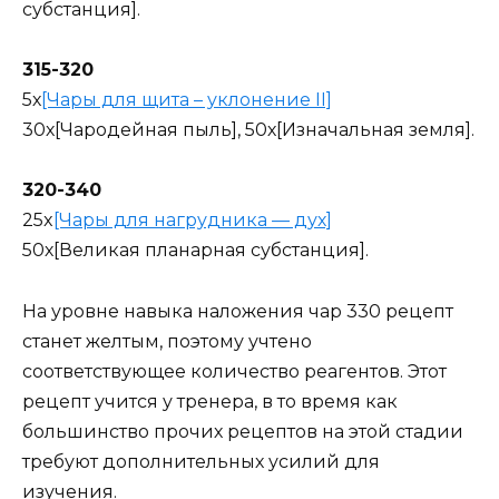
субстанция].
315-320
5х
[Чары для щита – уклонение II]
30х[Чародейная пыль], 50х[Изначальная земля].
320-340
25x
[Чары для нагрудника — дух]
50х[Великая планарная субстанция].
На уровне навыка наложения чар 330 рецепт
станет желтым, поэтому учтено
соответствующее количество реагентов. Этот
рецепт учится у тренера, в то время как
большинство прочих рецептов на этой стадии
требуют дополнительных усилий для
изучения.