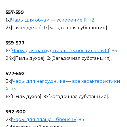
557-559
1х
[Чары для обуви — ускорение II]
+2
2х[Пыль духов], 1х[Загадочная субстанция].
559-577
6х
[Чары для нагрудника – выносливость III]
+3
24х[Пыль духов], 6х[Загадочная субстанция].
577-592
3х
[Чары для нагрудника — все характеристики
Х]
+5
6х[Пыль духов], 9х[Загадочная субстанция].
592-600
2х
[Чары для плаща – броня IV]
+5