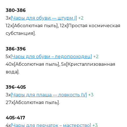
380-386
3х
[Чары для обуви — штурм I]
+2
12х[Абсолютная пыль], 12х[Простая космическая
субстанция].
386-396
5х
[Чары для обуви – ледопроходец]
+2
40х[Абсолютная пыль], 5х[Кристаллизованная
вода].
396-405
3х
[Чары для плаща — ловкость IV]
+3
27х[Абсолютная пыль].
405-417
4х
[Чары для перчаток – мастерство]
+3