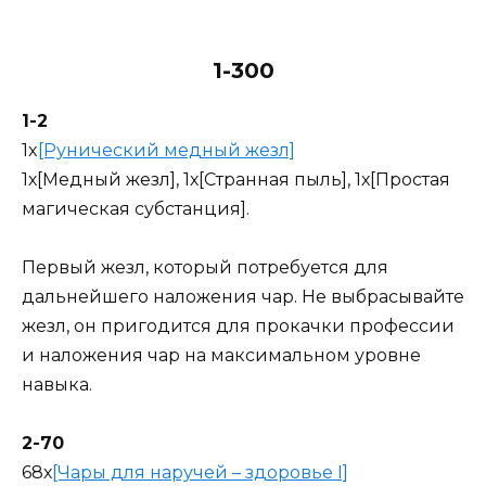
1-300
1-2
1x
[Рунический медный жезл]
1х[Медный жезл], 1х[Странная пыль], 1х[Простая
магическая субстанция].
Первый жезл, который потребуется для
дальнейшего наложения чар. Не выбрасывайте
жезл, он пригодится для прокачки профессии
и наложения чар на максимальном уровне
навыка.
2-70
68х
[Чары для наручей – здоровье I]