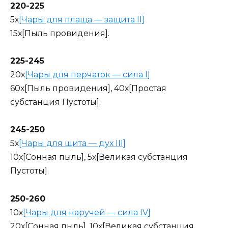
220-225
5х
[Чары для плаща — защита II]
15х[Пыль провидения].
225-245
20х
[Чары для перчаток — сила I]
60х[Пыль провидения], 40х[Простая
субстанция Пустоты].
245-250
5х
[Чары для щита — дух III]
10х[Сонная пыль], 5х[Великая субстанция
Пустоты].
250-260
10х
[Чары для наручей — сила IV]
20х[Сонная пыль], 10х[Великая субстанция