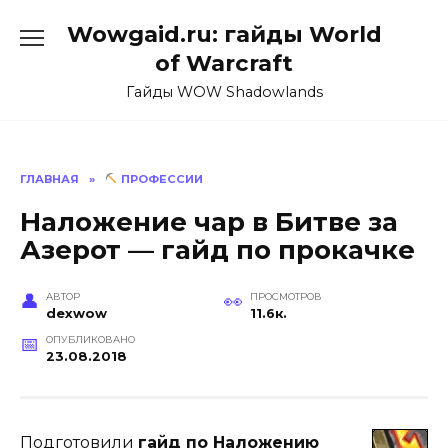
Перейти
Wowgaid.ru: гайды World
к
содержанию
of Warcraft
Гайды WOW Shadowlands
ГЛАВНАЯ
»
ПРОФЕССИИ
Наложение чар в Битве за
Азерот — гайд по прокачке
АВТОР
ПРОСМОТРОВ
dexwow
11.6к.
ОПУБЛИКОВАНО
23.08.2018
Подготовили
гайд по Наложению