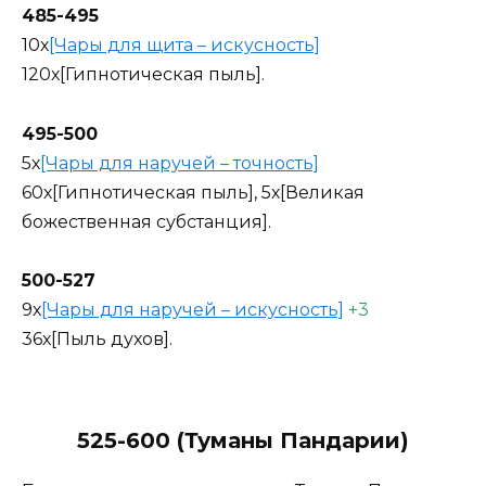
485-495
10х
[Чары для щита – искусность]
120х[Гипнотическая пыль].
495-500
5х
[Чары для наручей – точность]
60х[Гипнотическая пыль], 5х[Великая
божественная субстанция].
500-527
9х
[Чары для наручей – искусность]
+3
36х[Пыль духов].
525-600 (Туманы Пандарии)