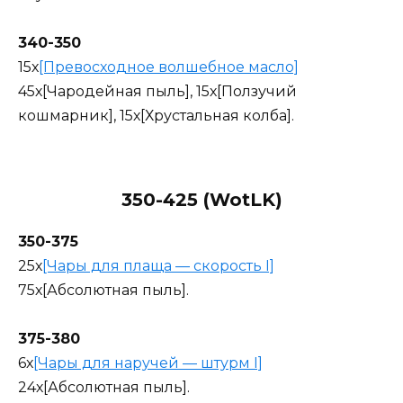
340-350
15х
[Превосходное волшебное масло]
45х[Чародейная пыль], 15х[Ползучий
кошмарник], 15х[Хрустальная колба].
350-425 (WotLK)
350-375
25х
[Чары для плаща — скорость I]
75х[Абсолютная пыль].
375-380
6х
[Чары для наручей — штурм I]
24х[Абсолютная пыль].