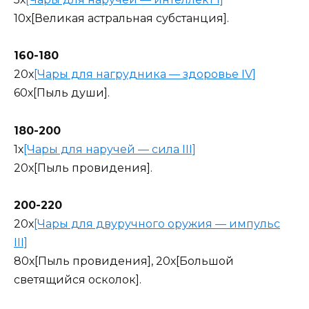
10х[Великая астральная субстанция].
160-180
20х
[Чары для нагрудника — здоровье IV]
60х[Пыль души].
180-200
1х
[Чары для наручей — сила III]
20х[Пыль провидения].
200-220
20х
[Чары для двуручного оружия — импульс
III]
80х[Пыль провидения], 20х[Большой
светящийся осколок].