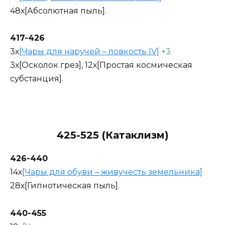
48х[Абсолютная пыль].
417-426
3х
[Чары для наручей – ловкость IV]
+3
3х[Осколок грез], 12х[Простая космическая
субстанция].
425-525 (Катаклизм)
426-440
14х
[Чары для обуви – живучесть земельника]
28х[Гипнотическая пыль].
440-455