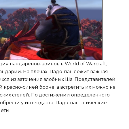
я пандаренов-воинов в World of Warcraft,
андарии. На плечах Шадо-пан лежит важная
ихся из заточения злобных Ша. Представителей
 красно-синей броне, а встретить их можно на
ских степей. По достижении определенного
иобрести у интенданта Шадо-пан эпические
еты.