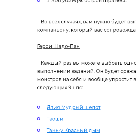
У Као убийцы:
остров Шра’весс
Во всех случаях, вам нужно будет вы
компаньону, который вас сопровожда
Герои Шадо-Пан
Каждый раз вы можете выбрать одног
выполнении заданий. Он будет сража
монстров на себя и вообще упростит 
следующих 9 нпс:
Ялия Мудрый шепот
Таоши
Тэнь-у Красный дым