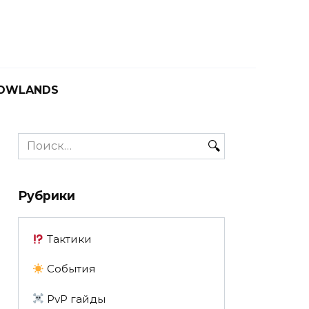
OWLANDS
Search
for:
Рубрики
Тактики
События
PvP гайды