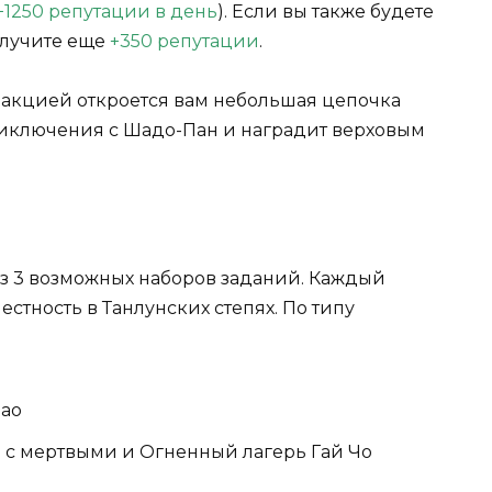
+1250 репутации в день
). Если вы также будете
олучите еще
+350 репутации
.
кцией откроется вам небольшая цепочка
риключения с Шадо-Пан и наградит верховым
з 3 возможных наборов заданий. Каждый
стность в Танлунских степях. По типу
Дао
о с мертвыми и Огненный лагерь Гай Чо