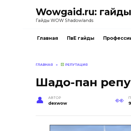
Перейти
Wowgaid.ru: гайды 
к
содержанию
Гайды WOW Shadowlands
Главная
ПвЕ гайды
Професси
ГЛАВНАЯ
»
РЕПУТАЦИЯ
Шадо-пан репу
АВТОР
П
dexwow
9