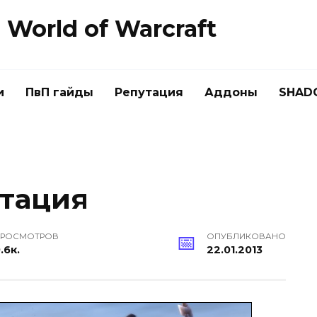
World of Warcraft
и
ПвП гайды
Репутация
Аддоны
SHAD
тация
РОСМОТРОВ
ОПУБЛИКОВАНО
.6к.
22.01.2013