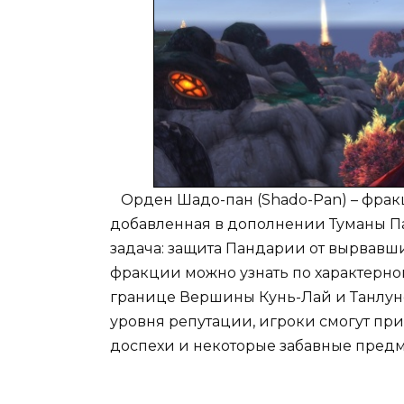
Орден Шадо-пан (Shado-Pan) – фракци
добавленная в дополнении Туманы П
задача: защита Пандарии от вырвавш
фракции можно узнать по характерной
границе Вершины Кунь-Лай и Танлун
уровня репутации, игроки смогут пр
доспехи и некоторые забавные предм