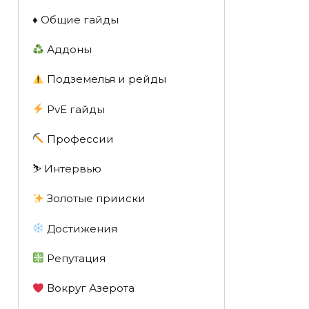
♦️ Общие гайды
Аддоны
Подземелья и рейды
PvE гайды
Профессии
⛷️ Интервью
Золотые прииски
Достижения
Репутация
Вокруг Азерота