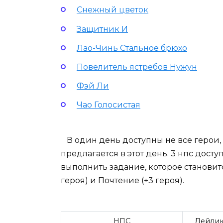
Снежный цветок
Защитник И
Лао-Чинь Стальное брюхо
Повелитель ястребов Нужун
Фэй Ли
Чао Голосистая
В один день доступны не все герои, 
предлагается в этот день. 3 нпс досту
выполнить задание, которое становит
героя) и Почтение (+3 героя).
НПС
Дейли