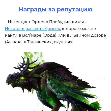
Награды за репутацию
Интендант Ордена Пробудившихся –
Искатель рассвета Крисек
, которого можно
найти в Вол’маре (Орда) или в Львином дозоре
(Альянс) в Танаанских джунглях.