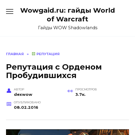
Перейти
Wowgaid.ru: гайды World
к
содержанию
of Warcraft
Гайды WOW Shadowlands
ГЛАВНАЯ
»
РЕПУТАЦИЯ
Репутация с Орденом
Пробудившихся
АВТОР
ПРОСМОТРОВ
dexwow
3.7к.
ОПУБЛИКОВАНО
08.02.2016