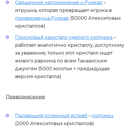
Священное напоминание о Рухмар
–
игрушка, которая превращает игрока в
приверженца Рухмар
(50000 Апекситовых
кристаллов).
Поисковый кристалл умелого охотника
–
работает аналогично кристаллу, доступному
за уважение, только этот кристалл ищет
живого рарника по всем Танаанским
джунгям (5000 золотых + предыдущая
версия кристалла).
Превознесение
Пылающий огненный ястреб
–
питомец
(2000 Апекситовых кристаллов).