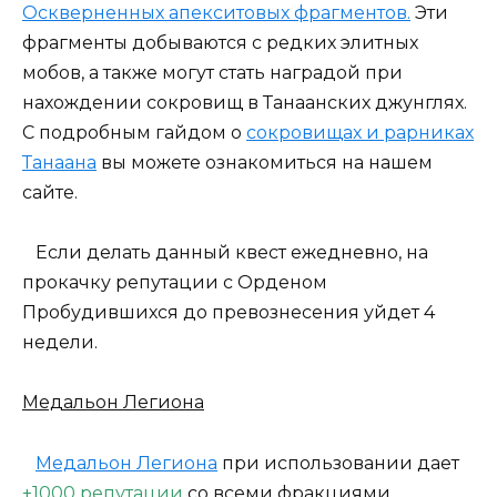
Оскверненных апекситовых фрагментов.
Эти
фрагменты добываются с редких элитных
мобов, а также могут стать наградой при
нахождении сокровищ в Танаанских джунглях.
С подробным гайдом о
сокровищах и рарниках
Танаана
вы можете ознакомиться на нашем
сайте.
Если делать данный квест ежедневно, на
прокачку репутации с Орденом
Пробудившихся до превознесения уйдет 4
недели.
Медальон Легиона
Медальон Легиона
при использовании дает
+1000 репутации
со всеми фракциями