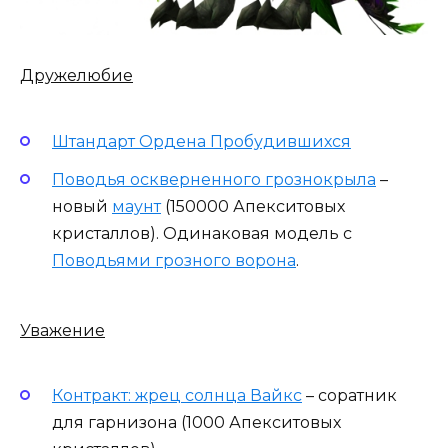
Дружелюбие
Штандарт Ордена Пробудившихся
Поводья оскверненного грознокрыла
–
новый
маунт
(150000 Апекситовых
кристаллов). Одинаковая модель с
Поводьями грозного ворона
.
Уважение
Контракт: жрец солнца Вайкс
– соратник
для гарнизона (1000 Апекситовых