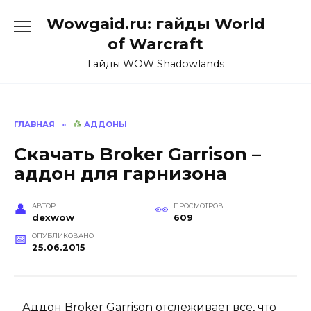
Перейти
Wowgaid.ru: гайды World
к
содержанию
of Warcraft
Гайды WOW Shadowlands
ГЛАВНАЯ
»
АДДОНЫ
Скачать Broker Garrison –
аддон для гарнизона
АВТОР
ПРОСМОТРОВ
dexwow
609
ОПУБЛИКОВАНО
25.06.2015
Аддон Broker Garrison отслеживает все, что