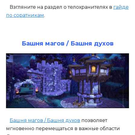
Взгляните на раздел о телохранителях в
гайде
по соратникам
.
Башня магов / Башня духов
Башня магов / Башня духов
позволяет
мгновенно перемещаться в важные области