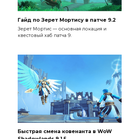
Гайд по Зерет Мортису в патче 9.2
Зерет Мортис — основная локация и
квестовый хаб патча 9.
Быстрая смена ковенанта в WoW
Shadowlands 9.1.5