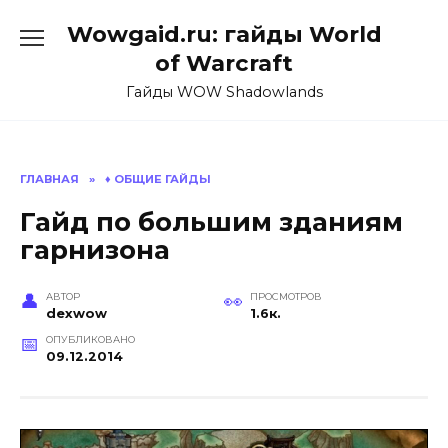
Перейти
Wowgaid.ru: гайды World
к
содержанию
of Warcraft
Гайды WOW Shadowlands
ГЛАВНАЯ
»
♦️ ОБЩИЕ ГАЙДЫ
Гайд по большим зданиям
гарнизона
АВТОР
ПРОСМОТРОВ
dexwow
1.6к.
ОПУБЛИКОВАНО
09.12.2014