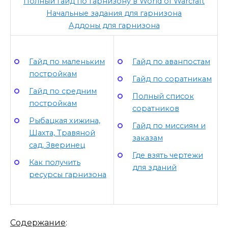
Полный гайд по гарнизону в World of Warcraft
Начальные задания для гарнизона
Аддоны для гарнизона
Гайд по маленьким
Гайд по аванпостам
постройкам
Гайд по соратникам
Гайд по средним
Полный список
постройкам
соратников
Рыбацкая хижина,
Гайд по миссиям и
Шахта, Травяной
заказам
сад, Зверинец
Где взять чертежи
Как получить
для зданий
ресурсы гарнизона
Содержание
: