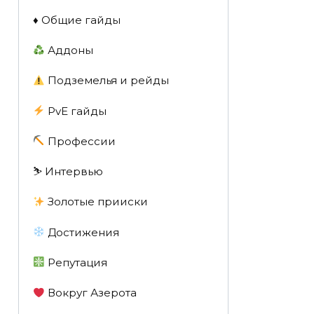
♦️ Общие гайды
Аддоны
Подземелья и рейды
PvE гайды
Профессии
⛷️ Интервью
Золотые прииски
Достижения
Репутация
Вокруг Азерота