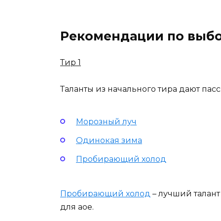
Рекомендации по выбо
Тир 1
Таланты из начального тира дают пас
Морозный луч
Одинокая зима
Пробирающий холод
Пробирающий холод
– лучший талант 
для аое.