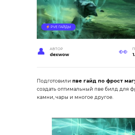
PVE ГАЙДЫ
АВТОР
П
dexwow
1
Подготовили
пве гайд по фрост ма
создать оптимальный пве билд для фро
камни, чары и многое другое.