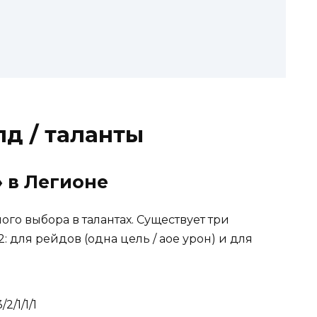
лд / таланты
 в Легионе
ого выбора в талантах. Существует три
: для рейдов (одна цель / аое урон) и для
2/1/1/1