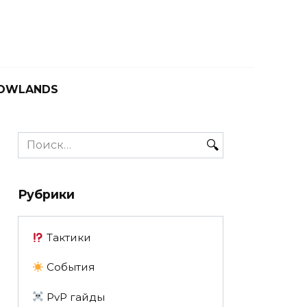
OWLANDS
Search
for:
Рубрики
Тактики
События
PvP гайды