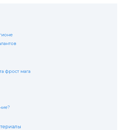
егионе
алантов
а фрост мага
ение?
атериалы