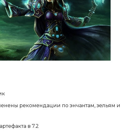
ик
менены рекомендации по энчантам, зельям и
ртефакта в 7.2