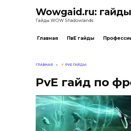
Перейти
Wowgaid.ru: гайды 
к
содержанию
Гайды WOW Shadowlands
Главная
ПвЕ гайды
Професси
ГЛАВНАЯ
»
PVE ГАЙДЫ
PvE гайд по фр