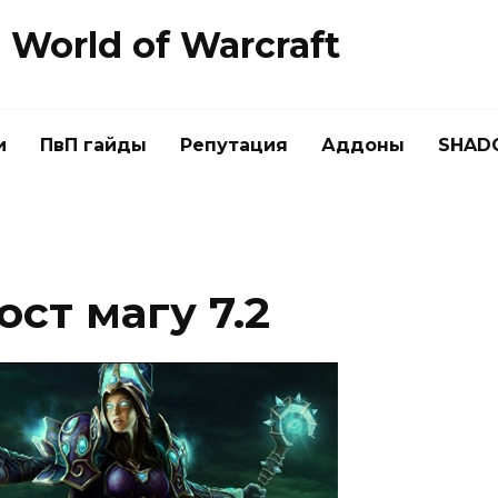
World of Warcraft
и
ПвП гайды
Репутация
Аддоны
SHAD
ост магу 7.2