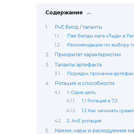
Содержание
PvE билд / таланты
Пве билды мага «Льда» в Л
Рекомендации по выбору т
Приоритет характеристик
Таланты артефакта
Порядок прокачки артефакт
Ротация и способности
1. Одна цель
1.1 Ротация в 7.2:
1.2 Как начинать сраж
2. АоЕ ротация
Камни, чары и расходуемые м