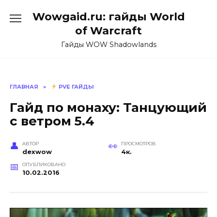
Перейти
Wowgaid.ru: гайды World
к
содержанию
of Warcraft
Гайды WOW Shadowlands
ГЛАВНАЯ
»
PVE ГАЙДЫ
Гайд по монаху: Танцующий
с ветром 5.4
АВТОР
ПРОСМОТРОВ
dexwow
4к.
ОПУБЛИКОВАНО
10.02.2016