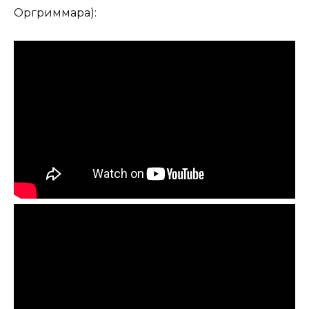
Оргриммара):