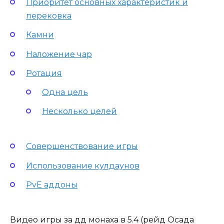
Приоритет основных характеристик и
перековка
Камни
Наложение чар
Ротация
Одна цель
Несколько целей
Совершенствование игры
Использование кулдаунов
PvE аддоны
Видео игры за дд монаха в 5.4 (рейд Осада