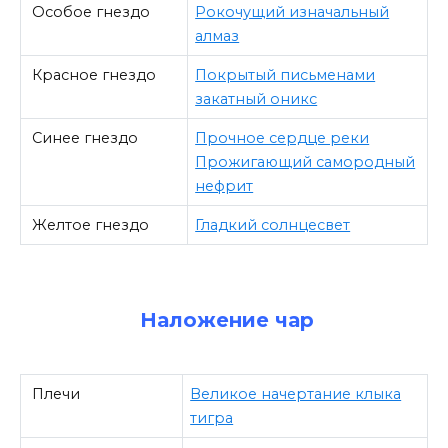
Особое гнездо
Рокочущий изначальный
алмаз
Красное гнездо
Покрытый письменами
закатный оникс
Синее гнездо
Прочное сердце реки
Прожигающий самородный
нефрит
Желтое гнездо
Гладкий солнцесвет
Наложение чар
Плечи
Великое начертание клыка
тигра