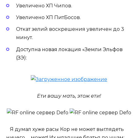
Увеличено ХП Чипов.
Увеличено ХП ПитБосов.
Откат зелий воскрешения увеличен до 3
минут.
Доступна новая локация «Земли Эльфов
(ЗЭ):
Ети вашу мать, этож ети!
Я думал хуже расы Кор не может выглядеть
ничего … может! Их младшие братья по ушам: