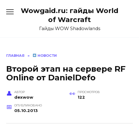
Перейти
Wowgaid.ru: гайды World
к
содержанию
of Warcraft
Гайды WOW Shadowlands
ГЛАВНАЯ
»
НОВОСТИ
Второй этап на сервере RF
Online от DanielDefo
АВТОР
ПРОСМОТРОВ
dexwow
122
ОПУБЛИКОВАНО
05.10.2013