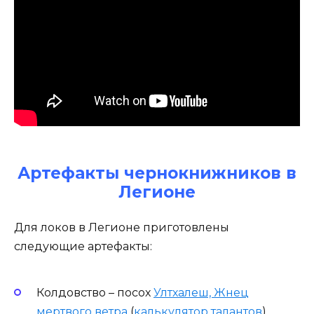
Артефакты чернокнижников в
Легионе
Для локов в Легионе приготовлены
следующие артефакты:
Колдовство – посох
Ултхалеш, Жнец
мертвого ветра
(
калькулятор талантов
)