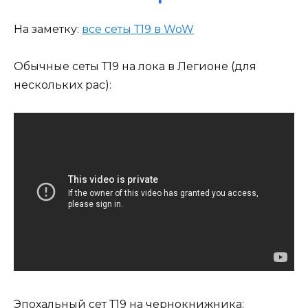
На заметку:
все сеты Т19 в WoW
Обычные сеты Т19 на лока в Легионе (для
нескольких рас):
Эпохальный сет Т19 на чернокнижника: