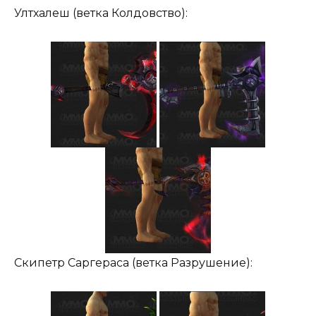
Ултхалеш (ветка Колдовство):
Скипетр Саргераса (ветка Разрушение):