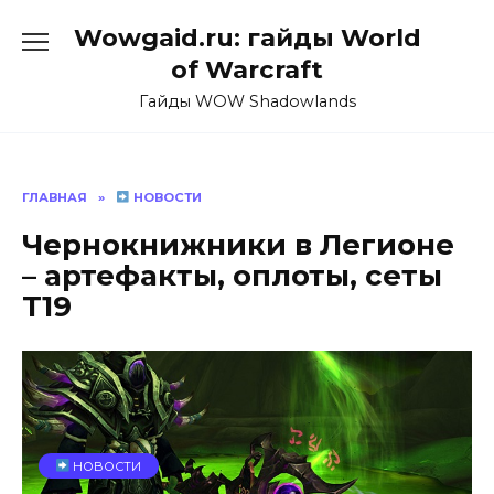
Перейти
Wowgaid.ru: гайды World
к
содержанию
of Warcraft
Гайды WOW Shadowlands
ГЛАВНАЯ
»
НОВОСТИ
Чернокнижники в Легионе
– артефакты, оплоты, сеты
Т19
НОВОСТИ