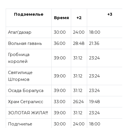
Подземелье
+3
Время
+2
Атал’дазар
30:00
24:00
18:00
Вольная гавань
36:00
28:48
21:36
Гробница
39:00
31:12
23:24
королей
Святилище
39:00
31:12
23:24
Штормов
Осада Боралуса
39:00
31:12
23:24
Храм Сетралисс
33:00
26:24
19:48
ЗОЛОТАЯ ЖИЛА!!!
39:00
31:12
23:24
Подгнилье
30:00
24:00
18:00