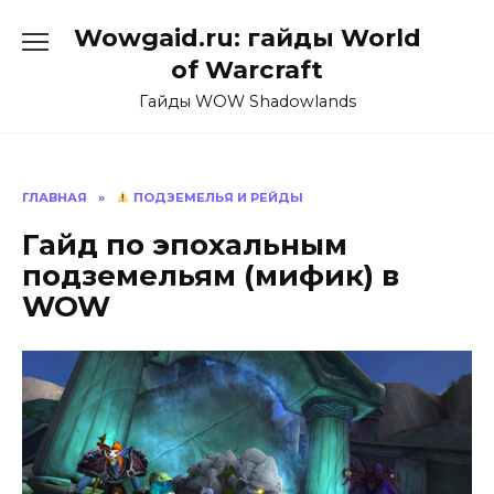
Перейти
Wowgaid.ru: гайды World
к
содержанию
of Warcraft
Гайды WOW Shadowlands
ГЛАВНАЯ
»
ПОДЗЕМЕЛЬЯ И РЕЙДЫ
Гайд по эпохальным
подземельям (мифик) в
WOW