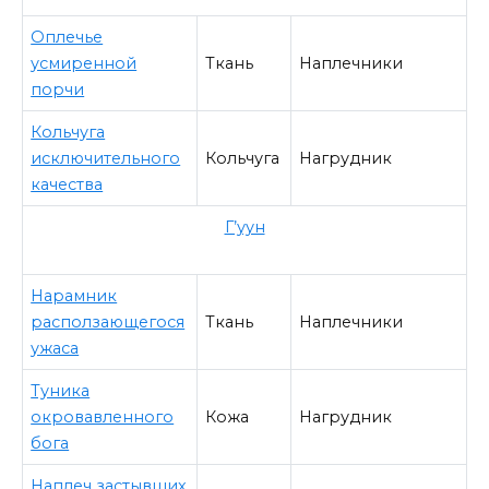
Оплечье
усмиренной
Ткань
Наплечники
порчи
Кольчуга
исключительного
Кольчуга
Нагрудник
качества
Г’уун
Нарамник
расползающегося
Ткань
Наплечники
ужаса
Туника
окровавленного
Кожа
Нагрудник
бога
Наплеч застывших