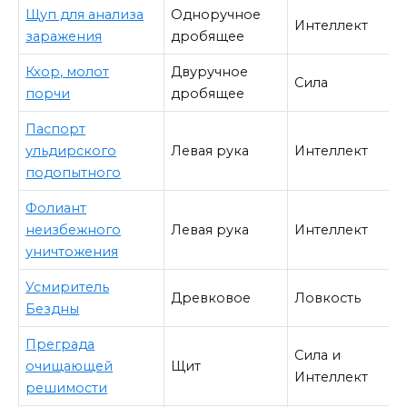
Щуп для анализа
Одноручное
Интеллект
заражения
дробящее
Кхор, молот
Двуручное
Сила
порчи
дробящее
Паспорт
ульдирского
Левая рука
Интеллект
подопытного
Фолиант
неизбежного
Левая рука
Интеллект
уничтожения
Усмиритель
Древковое
Ловкость
Бездны
Преграда
Сила и
очищающей
Щит
Интеллект
решимости