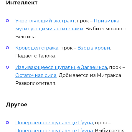
Интеллект
Укрепляющий экстракт
, прок –
Прививка
мутирующими антителами
. Выбить можно с
Вектиса.
Кроводел стража
, прок –
Взрыв крови
.
Падает с Талока.
Извивающееся щупальце Залзеикса
, прок –
Остаточная сила
. Добывается из Митракса
Развоплотителя.
Другое
Поверженное щупальце Г’ууна
, прок –
Поверженное щупальце Г’ууна
. Выбивается,