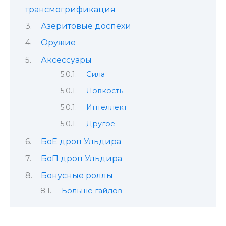
трансмогрификация
Азеритовые доспехи
Оружие
Аксессуары
Сила
Ловкость
Интеллект
Другое
БоЕ дроп Ульдира
БоП дроп Ульдира
Бонусные роллы
Больше гайдов