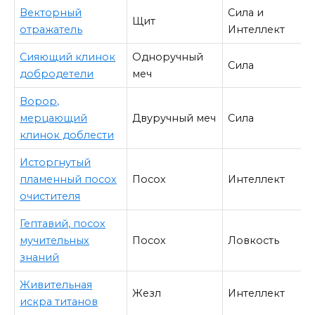
Векторный
Сила и
Щит
отражатель
Интеллект
Сияющий клинок
Одноручный
Сила
добродетели
меч
Ворор,
мерцающий
Двуручный меч
Сила
клинок доблести
Исторгнутый
пламенный посох
Посох
Интеллект
очистителя
Гептавий, посох
мучительных
Посох
Ловкость
знаний
Живительная
Жезл
Интеллект
искра титанов