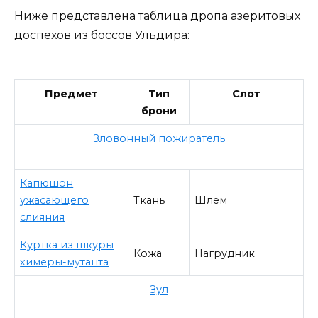
Ниже представлена таблица дропа азеритовых
доспехов из боссов Ульдира:
Предмет
Тип
Слот
брони
Зловонный пожиратель
Капюшон
ужасающего
Ткань
Шлем
слияния
Куртка из шкуры
Кожа
Нагрудник
химеры-мутанта
Зул