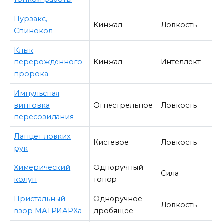
Пурзакс,
Кинжал
Ловкость
Спинокол
Клык
перерожденного
Кинжал
Интеллект
пророка
Импульсная
винтовка
Огнестрельное
Ловкость
пересозидания
Ланцет ловких
Кистевое
Ловкость
рук
Химерический
Одноручный
Сила
колун
топор
Пристальный
Одноручное
Ловкость
взор МАТРИАРХа
дробящее