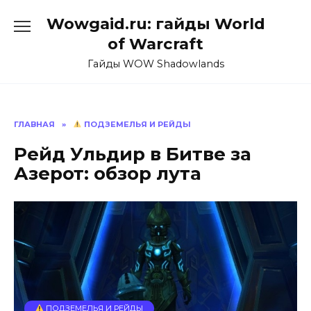
Перейти
Wowgaid.ru: гайды World
к
содержанию
of Warcraft
Гайды WOW Shadowlands
ГЛАВНАЯ
»
ПОДЗЕМЕЛЬЯ И РЕЙДЫ
Рейд Ульдир в Битве за
Азерот: обзор лута
ПОДЗЕМЕЛЬЯ И РЕЙДЫ