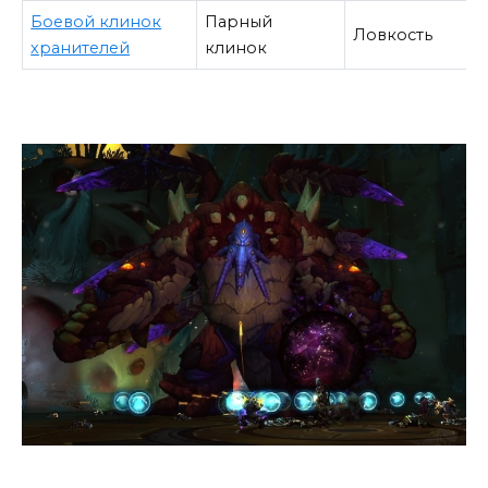
Боевой клинок
Парный
Ловкость
хранителей
клинок