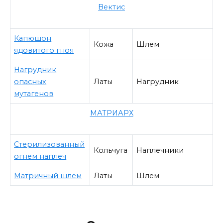
Вектис
Капюшон
Кожа
Шлем
ядовитого гноя
Нагрудник
опасных
Латы
Нагрудник
мутагенов
МАТРИАРХ
Стерилизованный
Кольчуга
Наплечники
огнем наплеч
Матричный шлем
Латы
Шлем