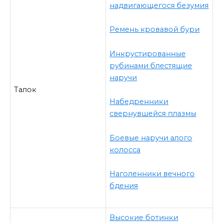
надвигающегося безумия
Ремень кровавой бури
Инкрустированные
рубинами блестящие
наручи
Талок
Набедренники
свернувшейся плазмы
Боевые наручи алого
колосса
Наголенники вечного
бдения
Высокие ботинки