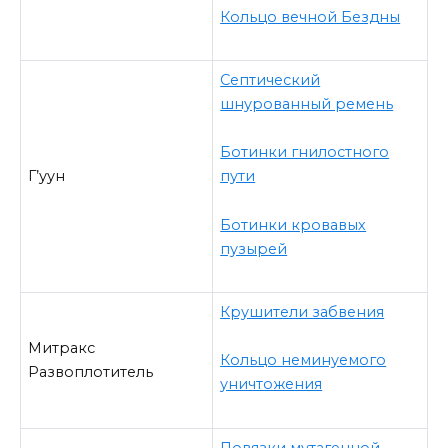
Кольцо вечной Бездны
Септический
шнурованный ремень
Ботинки гнилостного
Г’уун
пути
Ботинки кровавых
пузырей
Крушители забвения
Митракс
Кольцо неминуемого
Развоплотитель
уничтожения
Повязки мутагенной