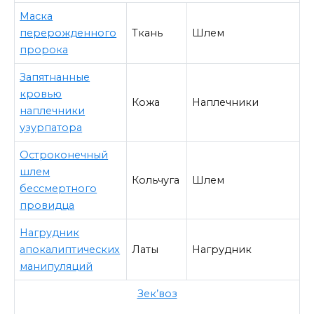
Маска
перерожденного
Ткань
Шлем
пророка
Запятнанные
кровью
Кожа
Наплечники
наплечники
узурпатора
Остроконечный
шлем
Кольчуга
Шлем
бессмертного
провидца
Нагрудник
апокалиптических
Латы
Нагрудник
манипуляций
Зек’воз