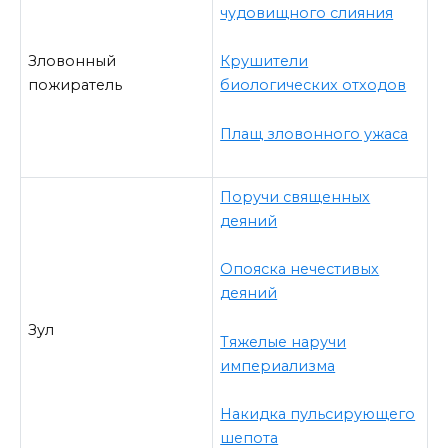
чудовищного слияния
Зловонный
Крушители
пожиратель
биологических отходов
Плащ зловонного ужаса
Поручи священных
деяний
Опояска нечестивых
деяний
Зул
Тяжелые наручи
империализма
Накидка пульсирующего
шепота