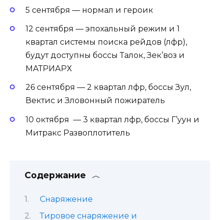
5 сентября — нормал и героик
12 сентября — эпохальный режим и 1
квартал системы поиска рейдов (лфр),
будут доступны боссы Талок, Зек’воз и
МАТРИАРХ
26 сентября — 2 квартал лфр, боссы Зул,
Вектис и Зловонный пожиратель
10 октября — 3 квартал лфр, боссы Г’уун и
Митракс Развоплотитель
Содержание
Снаряжение
Тировое снаряжение и