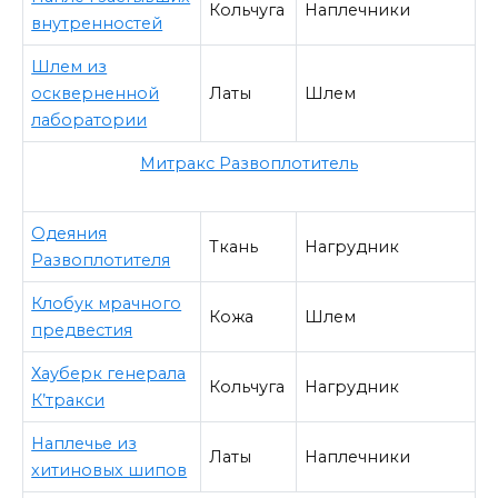
Кольчуга
Наплечники
внутренностей
Шлем из
оскверненной
Латы
Шлем
лаборатории
Митракс Развоплотитель
Одеяния
Ткань
Нагрудник
Развоплотителя
Клобук мрачного
Кожа
Шлем
предвестия
Хауберк генерала
Кольчуга
Нагрудник
К’тракси
Наплечье из
Латы
Наплечники
хитиновых шипов