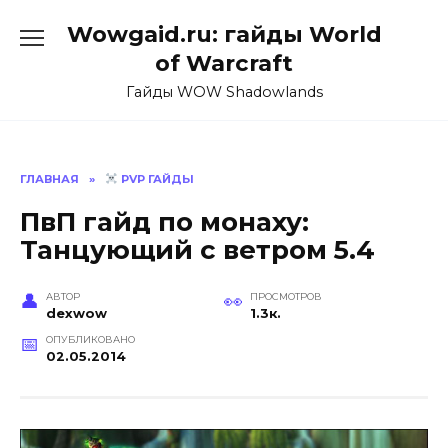
Перейти
Wowgaid.ru: гайды World
к
содержанию
of Warcraft
Гайды WOW Shadowlands
ГЛАВНАЯ
»
PVP ГАЙДЫ
ПвП гайд по монаху:
Танцующий с ветром 5.4
АВТОР
ПРОСМОТРОВ
dexwow
1.3к.
ОПУБЛИКОВАНО
02.05.2014