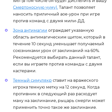
хил (в том числе он будет диспелить и вашу
Смертоносную чуму).
Талант позволяет
наносить приличный аое-урон при игре
против команд с двумя мили-ДД.
Зона антимагии
ограждает указанную
область антимагическим щитом, который в
течение 10 секунд уменьшает получаемый
союзниками урон от заклинаний на 60%.
Рекомендуется выбирать данный талант,
если вы играете против команды с двумя
кастерами.
Темный симулякр
ставит на вражеского
игрока темную метку на 12 секунд. Когда
противник в следующий раз расходует
ману на заклинание, рыцарь смерти может
применить точно такое же заклинание.