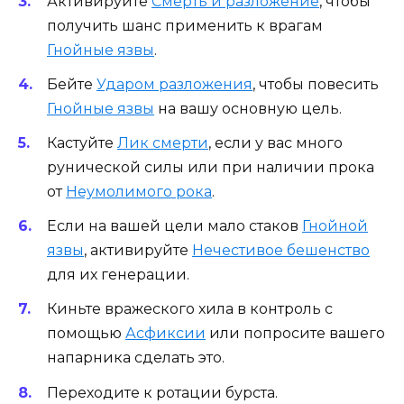
Активируйте
Смерть и разложение
, чтобы
получить шанс применить к врагам
Гнойные язвы
.
Бейте
Ударом разложения
, чтобы повесить
Гнойные язвы
на вашу основную цель.
Кастуйте
Лик смерти
, если у вас много
рунической силы или при наличии прока
от
Неумолимого рока
.
Если на вашей цели мало стаков
Гнойной
язвы
, активируйте
Нечестивое бешенство
для их генерации.
Киньте вражеского хила в контроль с
помощью
Асфиксии
или попросите вашего
напарника сделать это.
Переходите к ротации бурста.