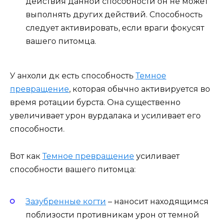
действия данной способности он не может
выполнять других действий. Способность
следует активировать, если враги фокусят
вашего питомца.
У анхоли дк есть способность
Темное
превращение
, которая обычно активируется во
время ротации бурста. Она существенно
увеличивает урон вурдалака и усиливает его
способности.
Вот как
Темное превращение
усиливает
способности вашего питомца:
Зазубренные когти
– наносит находящимся
поблизости противникам урон от темной