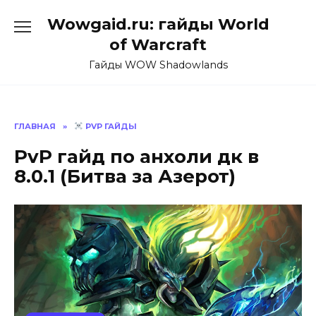
Перейти
Wowgaid.ru: гайды World
к
содержанию
of Warcraft
Гайды WOW Shadowlands
ГЛАВНАЯ
»
PVP ГАЙДЫ
PvP гайд по анхоли дк в
8.0.1 (Битва за Азерот)