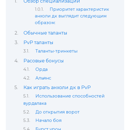
Обзор специализации
Приоритет характеристик
анхоли дк выглядит следующим
образом:
Обычные таланты
PvP таланты
Таланты-тринкеты
Расовые бонусы
Орда
Альянс
Как играть анхоли дк в PvP
Использование способностей
вурдалака
До открытия ворот
Начало боя
Бурст урон