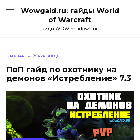
Перейти
Wowgaid.ru: гайды World
к
содержанию
of Warcraft
Гайды WOW Shadowlands
ГЛАВНАЯ
»
PVP ГАЙДЫ
ПвП гайд по охотнику на
демонов «Истребление» 7.3