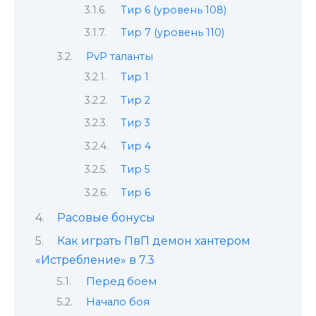
Тир 6 (уровень 108)
Тир 7 (уровень 110)
PvP таланты
Тир 1
Тир 2
Тир 3
Тир 4
Тир 5
Тир 6
Расовые бонусы
Как играть ПвП демон хантером
«Истребление» в 7.3
Перед боем
Начало боя