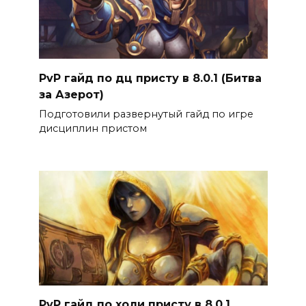
PvP гайд по дц присту в 8.0.1 (Битва
за Азерот)
Подготовили развернутый гайд по игре
дисциплин пристом
PvP гайд по холи присту в 8.0.1