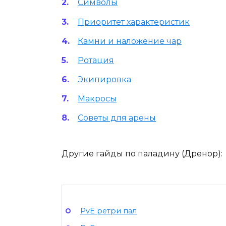
Символы
Приоритет характеристик
Камни и наложение чар
Ротация
Экипировка
Макросы
Советы для арены
Другие гайды по паладину (Дренор):
PvE ретри пал