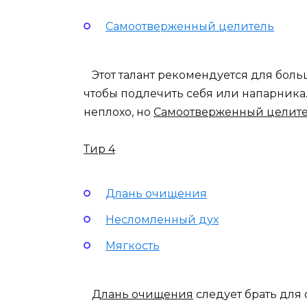
Самоотверженный целитель
Этот талант рекомендуется для больш
чтобы подлечить себя или напарника.
неплохо, но
Самоотверженный целит
Тир 4
Длань очищения
Несломленный дух
Мягкость
Длань очищения
следует брать для