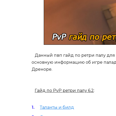
Данный пвп гайд по ретри палу для па
основную информацию об игре паладин
Дреноре.
Гайд по PvP ретри палу 6.2
:
Таланты и билд