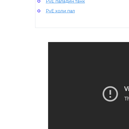
PvE паладин танк
PvE холи пал