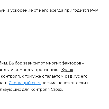
, а ускорение от него всегда пригодится PvP
ны. Выбор зависит от многих факторов –
манды и команды противника.
Кулак
контроля, к тому же с талантом радиус его
алант
Слепящий свет
весьма полезен, если в
льзующих для контроля Страх.