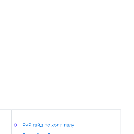
PvP гайд по холи палу