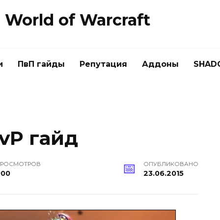
World of Warcraft
и
ПвП гайды
Репутация
Аддоны
SHAD
PvP гайд
РОСМОТРОВ
ОПУБЛИКОВАНО
900
23.06.2015