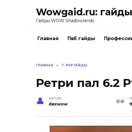
Перейти
Wowgaid.ru: гайды 
к
содержанию
Гайды WOW Shadowlands
Главная
ПвЕ гайды
Професси
ГЛАВНАЯ
»
PVP ГАЙДЫ
Ретри пал 6.2 
АВТОР
П
dexwow