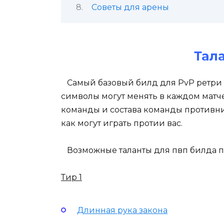
Советы для арены
Тал
Самый базовый билд для PvP ретри п
символы могут менять в каждом матче
команды и состава команды противник
как могут играть протии вас.
Возможные таланты для пвп билда п
Тир 1
Длинная рука закона