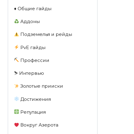
♦️ Общие гайды
Аддоны
Подземелья и рейды
PvE гайды
Профессии
⛷️ Интервью
Золотые прииски
Достижения
Репутация
Вокруг Азерота