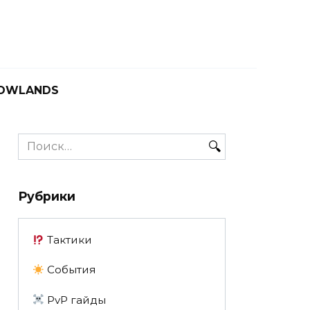
OWLANDS
Search
for:
Рубрики
Тактики
События
PvP гайды