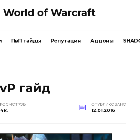
World of Warcraft
и
ПвП гайды
Репутация
Аддоны
SHAD
PvP гайд
РОСМОТРОВ
ОПУБЛИКОВАНО
.4к.
12.01.2016