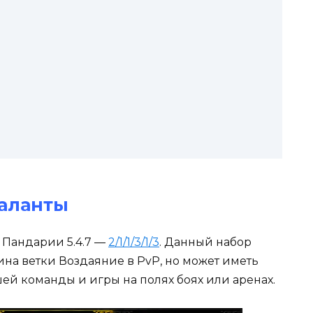
аланты
 Пандарии 5.4.7 —
2/1/1/3/1/3
. Данный набор
ина ветки Воздаяние в PvP, но может иметь
шей команды и игры на полях боях или аренах.