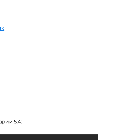
ик
рии 5.4: