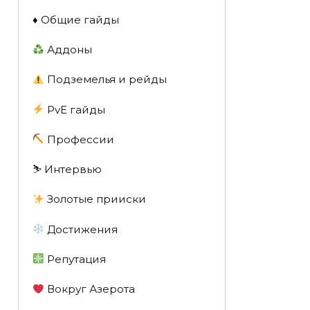
♦️ Общие гайды
Аддоны
Подземелья и рейды
PvE гайды
Профессии
⛷️ Интервью
Золотые прииски
Достижения
Репутация
Вокруг Азерота