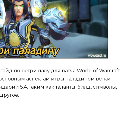
д по ретри палу для патча World of Warcraft
о основным аспектам игры паладином ветки
андарии 5.4, таким как таланты, билд, символы,
другое.