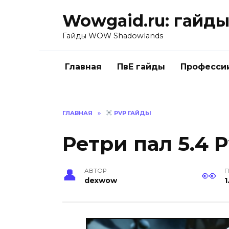
Перейти
Wowgaid.ru: гайды 
к
содержанию
Гайды WOW Shadowlands
Главная
ПвЕ гайды
Професси
ГЛАВНАЯ
»
PVP ГАЙДЫ
Ретри пал 5.4 
АВТОР
П
dexwow
1