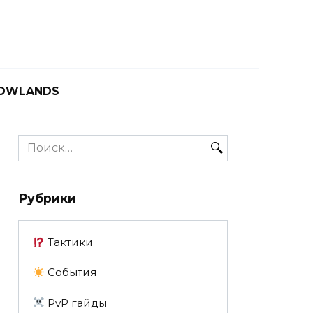
OWLANDS
Search
for:
Рубрики
Тактики
События
PvP гайды