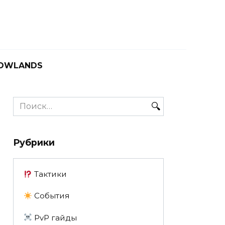
OWLANDS
Search
for:
Рубрики
Тактики
События
PvP гайды