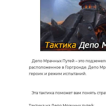
Депо Мрачных Путей – это подземель
расположенное в Горгронде. Депо Мра
героик и режим испытаний.
Эта тактика поможет вам понять стра
Тактика на Депо Мрачных путей
: