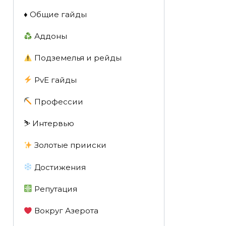
♦️ Общие гайды
Аддоны
Подземелья и рейды
PvE гайды
Профессии
⛷️ Интервью
Золотые прииски
Достижения
Репутация
Вокруг Азерота