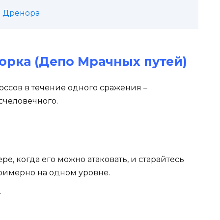
я Дренора
Борка (Депо Мрачных путей)
оссов в течение одного сражения –
счеловечного.
е, когда его можно атаковать, и старайтесь
римерно на одном уровне.
.