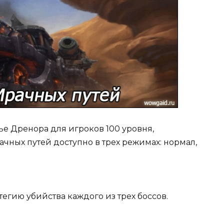
е Дренора для игроков 100 уровня,
чных путей доступно в трех режимах: нормал,
тегию убийства каждого из трех боссов.