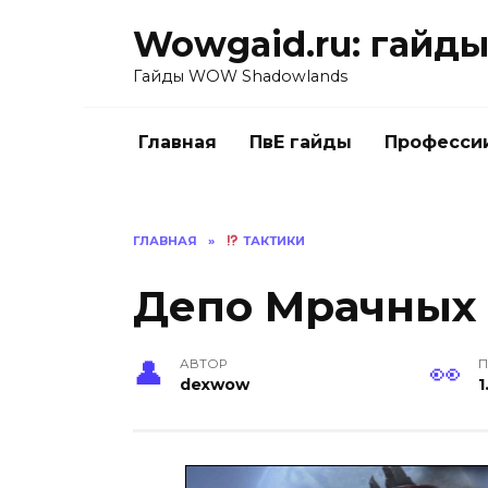
Перейти
Wowgaid.ru: гайды 
к
содержанию
Гайды WOW Shadowlands
Главная
ПвЕ гайды
Професси
ГЛАВНАЯ
»
ТАКТИКИ
Депо Мрачных 
АВТОР
П
dexwow
1