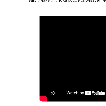
заклинанийя, пока босс использует 