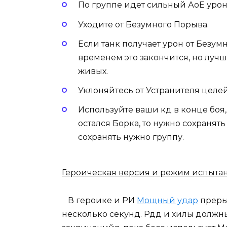
По группе идет сильный АоЕ урон
Уходите от Безумного Порыва.
Если танк получает урон от Безум
временем это закончится, но лучш
живых.
Уклоняйтесь от Устранителя целей
Используйте ваши кд в конце боя,
остался Борка, то нужно сохранять
сохранять нужно группу.
Героическая версия и режим испыта
В героике и РИ
Мощный удар
преры
несколько секунд. Рдд и хилы должн