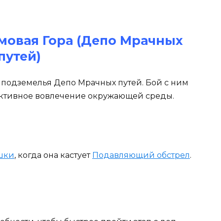
омовая Гора (Депо Мрачных
путей)
с подземелья Депо Мрачных путей. Бой с ним
активное вовлечение окружающей среды.
шки
, когда она кастует
Подавляющий обстрел
.