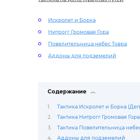
Искролет и Борка
Нитрогг Громовая Гора
Повелительница небес Товра
Аддоны для подземелий
Содержание
Тактика Искролет и Борка (Де
Тактика Нитрогг Громовая Гор
Тактика Повелительница небес
Аддоны для подземелий