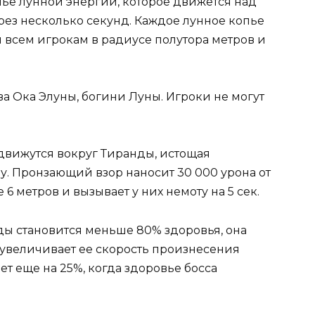
пье лунной энергии, которое движется над
ерез несколько секунд. Каждое лунное копье
и всем игрокам в радиусе полутора метров и
ва Ока Элуны, богини Луны. Игроки не могут
 движутся вокруг Тиранды, истощая
у. Пронзающий взор наносит 30 000 урона от
6 метров и вызывает у них немоту на 5 сек.
нды становится меньше 80% здоровья, она
 увеличивает ее скорость произнесения
ет еще на 25%, когда здоровье босса