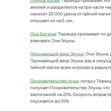
Лунное копье
: Тиранда призывает ко
землей и разделяется на три части ч
наносит 30 000 урона от тайной маги
оглушает их на 5 сек.
Очи Богини
: Тиранда призывает по д
атаковать Очи Элуны.
Пронзающий взор Элуны
: Очи Элуны
Пронзающий взор Элуны раз в секунд
тайной магии всем игрокам в радиусе 
Покровительство луны
: когда у Тира
получает Покровительство Элуны, что
заклинаний на 25%. Скорость возраста
опускается до 55%.