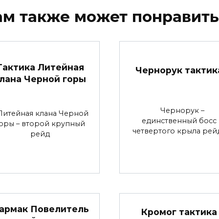
ам также может понравить
Тактика Литейная
Чернорук тактик
лана Черной горы
Чернорук –
итейная клана Черной
единственный босс
оры – второй крупный
четвертого крыла рей
рейд
армак Повелитель
Кромог тактика