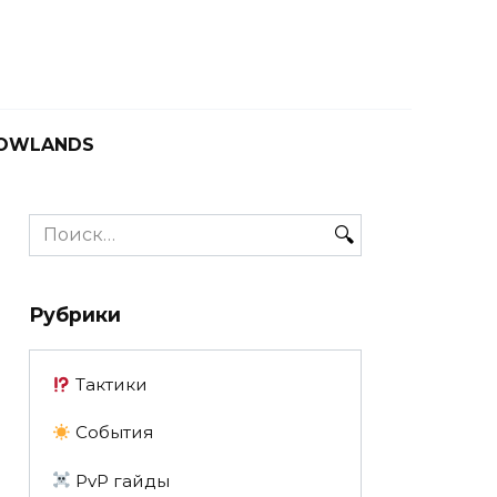
OWLANDS
Search
for:
Рубрики
Тактики
События
PvP гайды