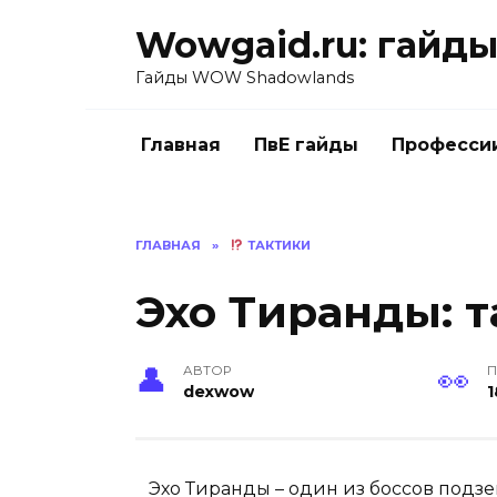
Перейти
Wowgaid.ru: гайды 
к
содержанию
Гайды WOW Shadowlands
Главная
ПвЕ гайды
Професси
ГЛАВНАЯ
»
ТАКТИКИ
Эхо Тиранды: т
АВТОР
П
dexwow
1
Эхо Тиранды – один из боссов подзе