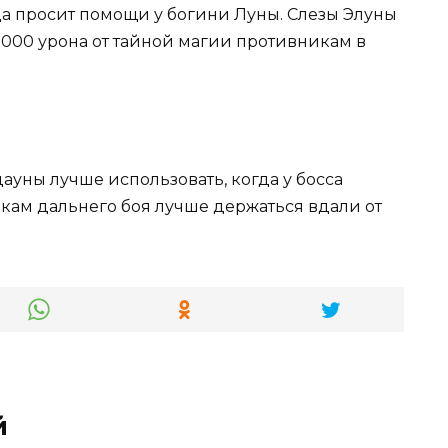
да просит помощи у богини Луны. Слезы Элуны
0 000 урона от тайной магии противникам в
уны лучше использовать, когда у босса
окам дальнего боя лучше держаться вдали от
й