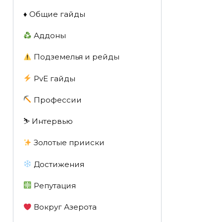
♦️ Общие гайды
Аддоны
Подземелья и рейды
PvE гайды
Профессии
⛷️ Интервью
Золотые прииски
Достижения
Репутация
Вокруг Азерота