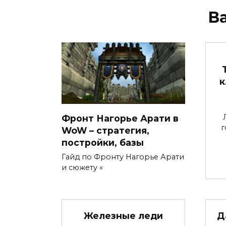
В
к
Л
Фронт Нагорье Арати в
г
WoW – стратегия,
постройки, базы
Гайд по Фронту Нагорье Арати
и сюжету «
Железные леди
Д