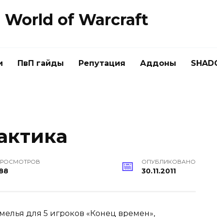
World of Warcraft
и
ПвП гайды
Репутация
Аддоны
SHAD
актика
РОСМОТРОВ
ОПУБЛИКОВАНО
88
30.11.2011
мелья для 5 игроков «Конец времен»,