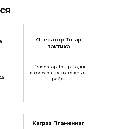
ся
Оператор Тогар
а
тактика
Оператор Тогар – один
из боссов третьего крыла
да
рейда
Каграз Пламенная