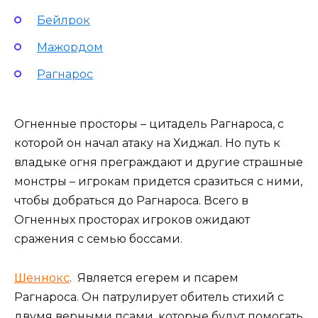
Бейлрок
Мажордом
Рагнарос
Огненные просторы – цитадель Рагнароса, с
которой он начал атаку на Хиджал. Но путь к
владыке огня преграждают и другие страшные
монстры – игрокам придется сразиться с ними,
чтобы добраться до Рагнароса. Всего в
Огненных просторах игроков ожидают
сражения с семью боссами.
Шеннокс
. Является егерем и псарем
Рагнароса. Он патрулирует обитель стихий с
двумя верными псами, которые будут помогать