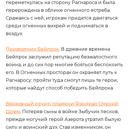
переметнулась на сторону Рагнароса и была
перерождена в облике огненного ястреба.
Сражаясь с ней, игрокам придется двигаться
среди огненных вихрей и подниматься в
воздух.
Привратник Бейлрок
. В древние времена
Бейлрок заслужил репутацию безжалостного
воина, и до сих пор многие бояться беспокоить
его. В Огненных просторах он охраняет путь к
Рагнаросу: пройти туда смогут лишь те герои,
которые найдут способ победить Бейлрока.
Верховный друид пламени Фэндрал Олений
Шлем
. Потеряв сыны в войне Зыбучих песков,
прежде могучий герой Азерота утратил былую
силу и воинский дух. Став изменником, он