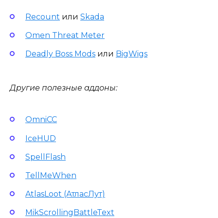
Recount
или
Skada
Omen Threat Meter
Deadly Boss Mods
или
BigWigs
Другие полезные аддоны:
OmniCC
IceHUD
SpellFlash
TellMeWhen
AtlasLoot (АтласЛут)
MikScrollingBattleText