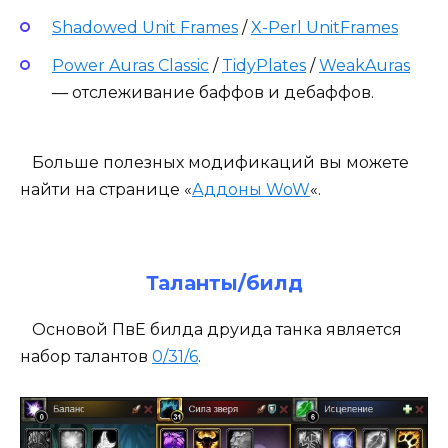
Shadowed Unit Frames
/
X-Perl UnitFrames
Power Auras Classic
/
TidyPlates
/
WeakAuras
— отслеживание баффов и дебаффов.
Больше полезных модификаций вы можете
найти на странице «
Аддоны WoW
«.
Таланты/билд
Основой ПвЕ билда друида танка является
набор талантов
0/31/6
.