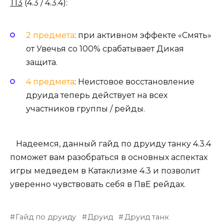
Т13
(4.3 / 4.3.4):
2 предмета
: при активном эффекте «Смять»
от Увечья со 100% срабатывает Дикая
защита.
4 предмета
: Неистовое восстановление
друида теперь действует на всех
участников группы / рейды.
Надеемся, данный гайд по друиду танку 4.3.4
поможет вам разобраться в основных аспектах
игры медведем в Катаклизме 4.3 и позволит
уверенно чувствовать себя в ПвЕ рейдах.
Гайд по друиду
Друид
Друид танк