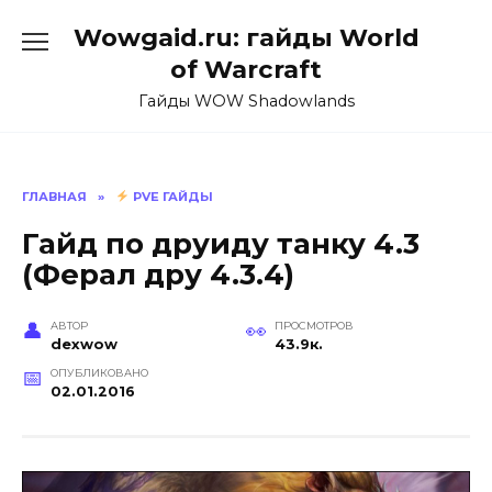
Перейти
Wowgaid.ru: гайды World
к
содержанию
of Warcraft
Гайды WOW Shadowlands
ГЛАВНАЯ
»
PVE ГАЙДЫ
Гайд по друиду танку 4.3
(Ферал дру 4.3.4)
АВТОР
ПРОСМОТРОВ
dexwow
43.9к.
ОПУБЛИКОВАНО
02.01.2016