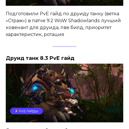
Подготовили PvE гайд по друиду танку (ветка
«Страж») в патче 9.2 WoW Shadowlands: лучший
ковенант для друида, пве билд, приоритет
характеристик, ротация
Друид танк 8.3 PvE гайд
PVE ГАЙДЫ