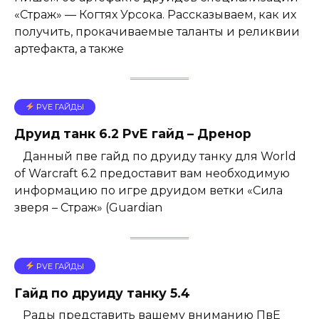
«Страж» — Когтях Урсока. Рассказываем, как их
получить, прокачиваемые таланты и реликвии
артефакта, а также
PVE ГАЙДЫ
Друид танк 6.2 PvE гайд – Дренор
Данный пве гайд по друиду танку для World
of Warcraft 6.2 предоставит вам необходимую
информацию по игре друидом ветки «Сила
зверя – Страж» (Guardian
PVE ГАЙДЫ
Гайд по друиду танку 5.4
Рады представить вашему вниманию ПвЕ