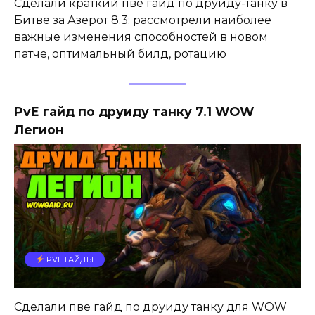
Сделали краткий пве гайд по друиду-танку в
Битве за Азерот 8.3: рассмотрели наиболее
важные изменения способностей в новом
патче, оптимальный билд, ротацию
PvE гайд по друиду танку 7.1 WOW
Легион
PVE ГАЙДЫ
Сделали пве гайд по друиду танку для WOW