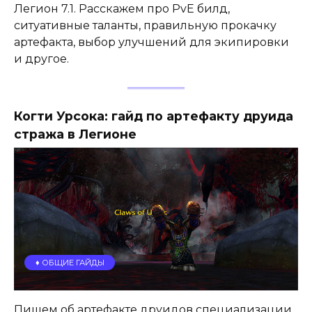
Легион 7.1. Расскажем про PvE билд,
ситуативные таланты, правильную прокачку
артефакта, выбор улучшений для экипировки
и другое.
Когти Урсока: гайд по артефакту друида
стража в Легионе
♦️ ОБЩИЕ ГАЙДЫ
Пишем об артефакте друидов специализации