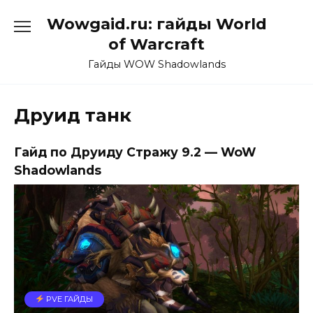
Перейти
Wowgaid.ru: гайды World
к
содержанию
of Warcraft
Гайды WOW Shadowlands
Друид танк
Гайд по Друиду Стражу 9.2 — WoW
Shadowlands
PVE ГАЙДЫ