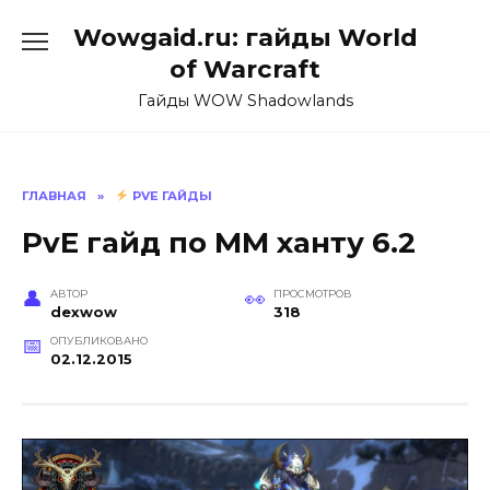
Перейти
Wowgaid.ru: гайды World
к
содержанию
of Warcraft
Гайды WOW Shadowlands
ГЛАВНАЯ
»
PVE ГАЙДЫ
PvE гайд по ММ ханту 6.2
АВТОР
ПРОСМОТРОВ
dexwow
318
ОПУБЛИКОВАНО
02.12.2015