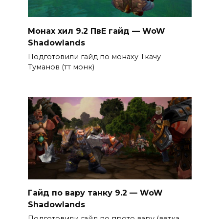
Монах хил 9.2 ПвЕ гайд — WoW
Shadowlands
Подготовили гайд по монаху Ткачу
Туманов (тт монк)
Гайд по вару танку 9.2 — WoW
Shadowlands
Подготовили гайд по прото вару (ветка