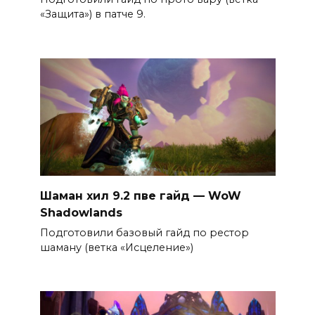
«Защита») в патче 9.
Шаман хил 9.2 пве гайд — WoW
Shadowlands
Подготовили базовый гайд по рестор
шаману (ветка «Исцеление»)