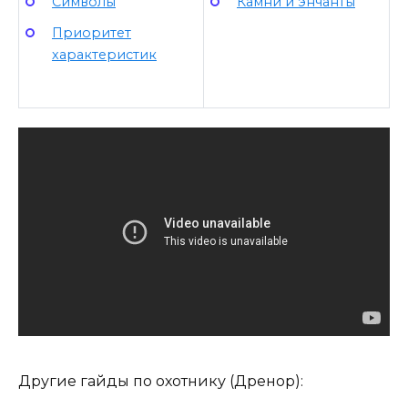
Символы
Камни и энчанты
Приоритет
характеристик
Другие гайды по охотнику (Дренор):