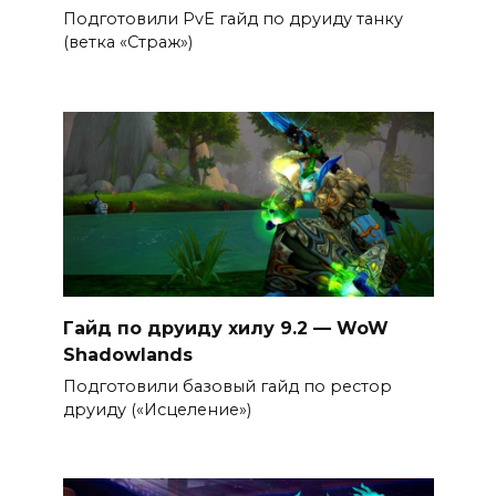
Подготовили PvE гайд по друиду танку
(ветка «Страж»)
Гайд по друиду хилу 9.2 — WoW
Shadowlands
Подготовили базовый гайд по рестор
друиду («Исцеление»)