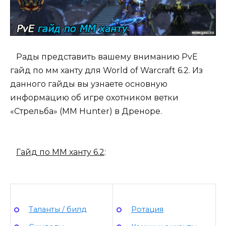
Рады представить вашему вниманию PvE
гайд по мм ханту для World of Warcraft 6.2. Из
данного гайды вы узнаете основную
информацию об игре охотником ветки
«Стрельба» (MM Hunter) в Дреноре.
Гайд по ММ ханту 6.2
:
Таланты / билд
Ротация