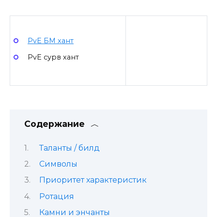
PvE БМ хант
PvE сурв хант
Содержание
Таланты / билд
Символы
Приоритет характеристик
Ротация
Камни и энчанты