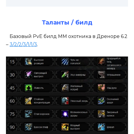
Таланты / билд
Базовый PvE билд ММ охотника в Дреноре 6.2
–
3/2/2/3/1/1/3
.