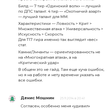
Билд — 7 тир «Одинокий волк» — лучший
по ДПС талант. 4 тир — «Охотничий азарт»
— лучший талант для ММ.
Характеристики — Ловкость > Крит >
Множественная атака > Универсальность >
Искусность > Скорость
Для Т17 гира именно так выглядит «вес»
стат.
Камни/Энчанты — ориентированность не
на «Многократная атака», а на
«Критический удар»
В общем это не гайд. Там еще куча ошибок,
но я на работе и нету времени указать на
все ошибки.
Денис Мошнин
25.11.2014 в 20:41
Согласен, особенно меня «удивил»