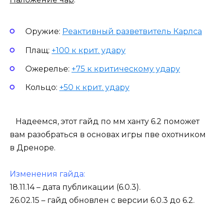
Оружие:
Реактивный разветвитель Карлса
Плащ:
+100 к крит. удару
Ожерелье:
+75 к критическому удару
Кольцо:
+50 к крит. удару
Надеемся, этот гайд по мм ханту 6.2 поможет
вам разобраться в основах игры пве охотником
в Дреноре.
Изменения гайда:
18.11.14 – дата публикации (6.0.3).
26.02.15 – гайд обновлен с версии 6.0.3 до 6.2.