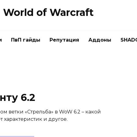
World of Warcraft
и
ПвП гайды
Репутация
Аддоны
SHAD
нту 6.2
ом ветки «Стрельба» в WoW 6.2 – какой
т характеристик и другое.