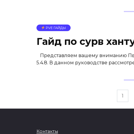
PVE ГАЙДЫ
Гайд по сурв ханту
Представляем вашему вниманию ПвЕ г
5.4.8. В данном руководстве рассмот
Пагинация
1
записей
Контакты