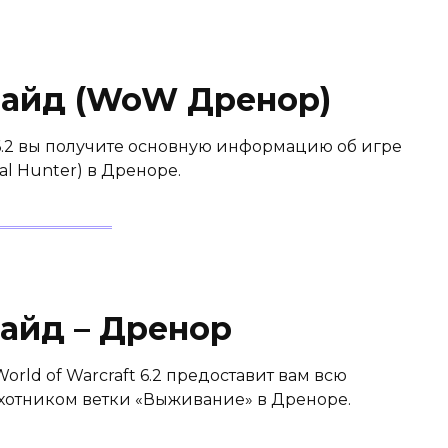
 гайд (WoW Дренор)
 6.2 вы получите основную информацию об игре
l Hunter) в Дреноре.
гайд – Дренор
rld of Warcraft 6.2 предоставит вам всю
отником ветки «Выживание» в Дреноре.