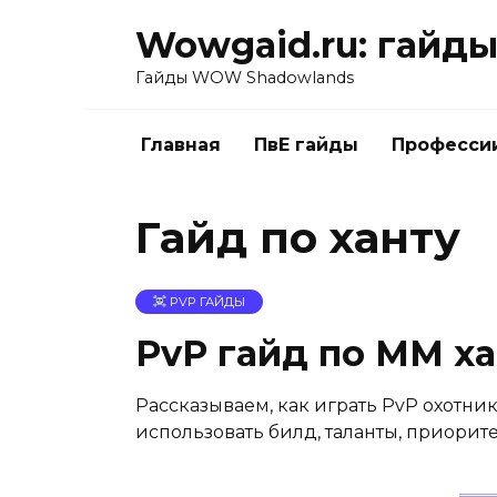
Перейти
Wowgaid.ru: гайды 
к
содержанию
Гайды WOW Shadowlands
Главная
ПвЕ гайды
Професси
Гайд по ханту
PVP ГАЙДЫ
PvP гайд по ММ ха
Рассказываем, как играть PvP охотник
использовать билд, таланты, приорите