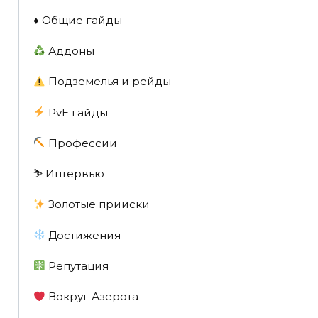
♦️ Общие гайды
Аддоны
Подземелья и рейды
PvE гайды
Профессии
⛷️ Интервью
Золотые прииски
Достижения
Репутация
Вокруг Азерота