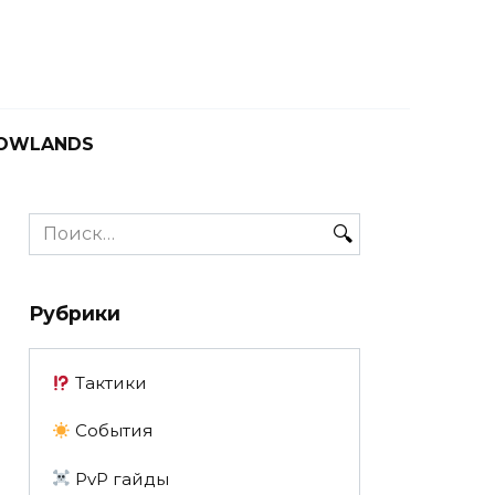
OWLANDS
Search
for:
Рубрики
Тактики
События
PvP гайды