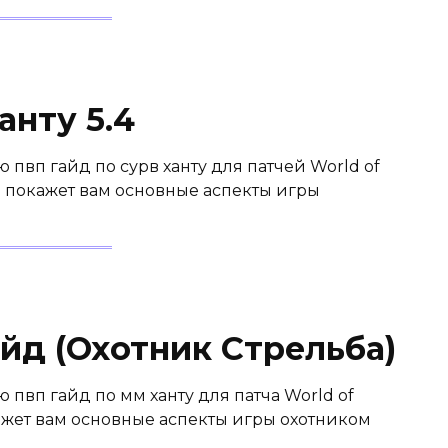
анту 5.4
вп гайд по сурв ханту для патчей World of
тво покажет вам основные аспекты игры
айд (Охотник Стрельба)
вп гайд по мм ханту для патча World of
кажет вам основные аспекты игры охотником