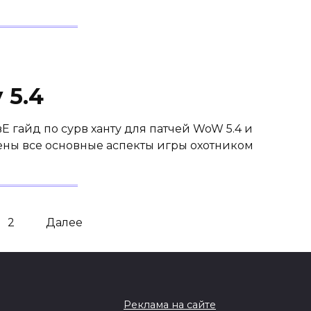
 5.4
айд по сурв ханту для патчей WoW 5.4 и
рены все основные аспекты игры охотником
2
Далее
Реклама на сайте