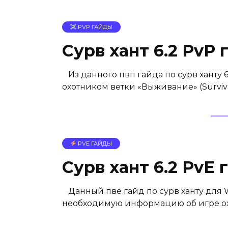
PVP ГАЙДЫ
Сурв хант 6.2 PvP
Из данного пвп гайда по сурв ханту
охотником ветки «Выживание» (Surviva
PVE ГАЙДЫ
Сурв хант 6.2 PvE 
Данный пве гайд по сурв ханту для Wo
необходимую информацию об игре ох