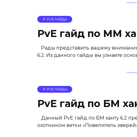
PVE ГАЙДЫ
PvE гайд по ММ ха
Рады представить вашему вниманию P
6.2. Из данного гайды вы узнаете ос
PVE ГАЙДЫ
PvE гайд по БМ хан
Данный PvE гайд по БМ ханту 6.2 пр
охотником ветки «Повелитель зверей»