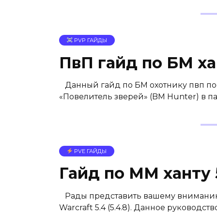
PVP ГАЙДЫ
ПвП гайд по БМ ха
Данный гайд по БМ охотнику пвп пос
«Повелитель зверей» (BM Hunter) в п
PVE ГАЙДЫ
Гайд по ММ ханту 
Рады представить вашему вниманию П
Warcraft 5.4 (5.4.8). Данное руководс