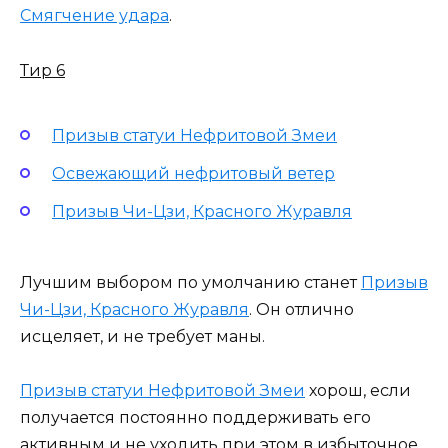
Смягчение удара
.
Тир 6
Призыв статуи Нефритовой Змеи
Освежающий нефритовый ветер
Призыв Чи-Цзи, Красного Журавля
Лучшим выбором по умолчанию станет
Призыв
Чи-Цзи, Красного Журавля
. Он отлично
исцеляет, и не требует маны.
Призыв статуи Нефритовой Змеи
хорош, если
получается постоянно поддерживать его
активным и не уходить при этом в избыточное