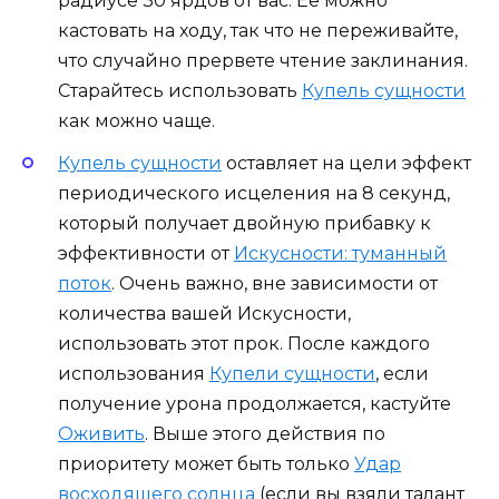
радиусе 30 ярдов от вас. Ее можно
кастовать на ходу, так что не переживайте,
что случайно прервете чтение заклинания.
Старайтесь использовать
Купель сущности
как можно чаще.
Купель сущности
оставляет на цели эффект
периодического исцеления на 8 секунд,
который получает двойную прибавку к
эффективности от
Искусности: туманный
поток
. Очень важно, вне зависимости от
количества вашей Искусности,
использовать этот прок. После каждого
использования
Купели сущности
, если
получение урона продолжается, кастуйте
Оживить
. Выше этого действия по
приоритету может быть только
Удар
восходящего солнца
(если вы взяли талант