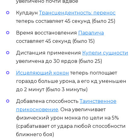
увеличено почти вдвое
Кулдаун
Трансцендентность: перенос
теперь составляет 45 секунд (было 25)
Время восстановления
Паралича
составляет 45 секунд (было 15)
Дистанция применения
Купели сущности
увеличена до 30 ярдов (было 25)
Исцеляющий кокон
теперь поглощает
гораздо больше урона, а его кд уменьшен
до 2 минут (было 3 минуты)
Добавлена способность
Таинственное
прикосновение
. Она увеличивает
физический урон монка по цели на 5%
(срабатывает от удара любой способности
ближнего боя)