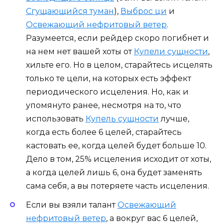
Сгущающийся туман
),
Выброс ци
и
Освежающий нефритовый ветер
.
Разумеется, если рейдер скоро погибнет и
на нем нет вашей хоты от
Купели сущности
,
хильте его. Но в целом, старайтесь исцелять
только те цели, на которых есть эффект
периодического исцеления. Но, как и
упомянуто ранее, несмотря на то, что
использовать
Купель сущности
лучше,
когда есть более 6 целей, старайтесь
кастовать ее, когда целей будет больше 10.
Дело в том, 25% исцеления исходит от хоты,
а когда целей лишь 6, она будет заменять
сама себя, а вы потеряете часть исцеления.
Если вы взяли талант
Освежающий
нефритовый ветер
, а вокруг вас 6 целей,