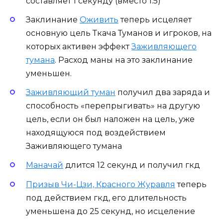
составляет 1 секунду (вместо 1.5)
Заклинание
Оживить
теперь исцеляет
основную цель Ткача Туманов и игроков, на
которых активен эффект
Заживляющего
тумана
. Расход маны на это заклинание
уменьшен.
Заживляющий туман
получил два заряда и
способность «перепрыгивать» на другую
цель, если он был наложен на цель, уже
находящуюся под воздействием
Заживляющего тумана
Маначай
длится 12 секунд и получил гкд
Призыв Чи-Цзи, Красного Журавля
теперь
под действием гкд, его длительность
уменьшена до 25 секунд, но исцеление