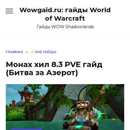
Перейти
Wowgaid.ru: гайды World
к
содержанию
of Warcraft
Гайды WOW Shadowlands
ГЛАВНАЯ
»
PVE ГАЙДЫ
Монах хил 8.3 PVE гайд
(Битва за Азерот)