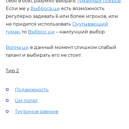
себя в бою, разумно выбрать
Туманный покров
.
Если же у
Выброса ци
есть возможность
регулярно задевать 6 или более игроков, или
не придется использовать
Окутывающий
туман
, то
Выброс ци
– наилучший выбор.
Волна ци
в данный момент слишком слабый
талант и выбирать его не стоит.
Тир 2
Подвижность
Ци-полет
Тигриное рвение