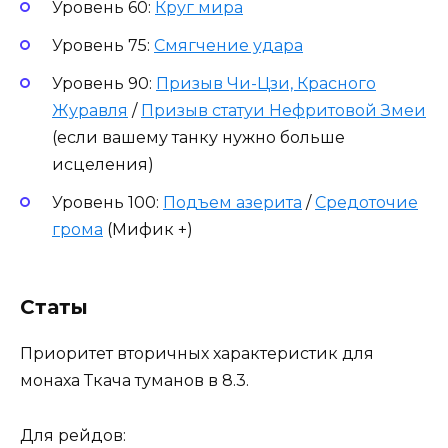
Уровень 60:
Круг мира
Уровень 75:
Смягчение удара
Уровень 90:
Призыв Чи-Цзи, Красного
Журавля
/
Призыв статуи Нефритовой Змеи
(если вашему танку нужно больше
исцеления)
Уровень 100:
Подъем азерита
/
Средоточие
грома
(Мифик +)
Статы
Приоритет вторичных характеристик для
монаха Ткача туманов в 8.3.
Для рейдов: