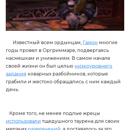
Известный всем ордынцам,
Гамон
многие
годы провел в Оргриммаре, подвергаясь
насмешкам и унижениям. В самом начале
своей жизни он был целью
низкоуровнего
задания
коварных разбойников, которые
грабили и жестоко обращались с ним каждый
день.
Кроме того, не менее подлые жрецы
использовали
тщедушного таурена для своих
мерзких
развлечений
, а доставалось за это,