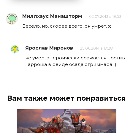
Миллхаус Манашторм
02.07.2013 в 19:53
Весело, но, скорее всего, он умрет. :с
Ярослав Миронов
25.06.2014 в 19:28
не умер, а героически сражается против
Гарроша в рейде осада огриммара=)
Вам также может понравиться