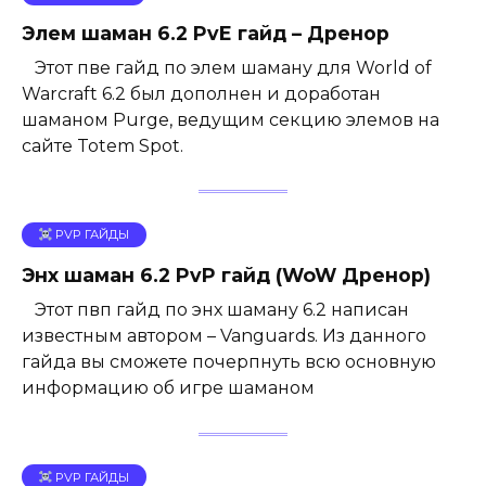
Элем шаман 6.2 PvE гайд – Дренор
Этот пве гайд по элем шаману для World of
Warcraft 6.2 был дополнен и доработан
шаманом Purge, ведущим секцию элемов на
сайте Totem Spot.
PVP ГАЙДЫ
Энх шаман 6.2 PvP гайд (WoW Дренор)
Этот пвп гайд по энх шаману 6.2 написан
известным автором – Vanguards. Из данного
гайда вы сможете почерпнуть всю основную
информацию об игре шаманом
PVP ГАЙДЫ