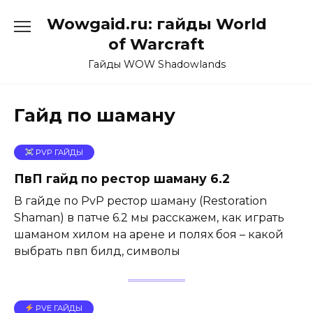
Перейти
Wowgaid.ru: гайды World
к
содержанию
of Warcraft
Гайды WOW Shadowlands
Гайд по шаману
PVP ГАЙДЫ
ПвП гайд по рестор шаману 6.2
В гайде по PvP рестор шаману (Restoration
Shaman) в патче 6.2 мы расскажем, как играть
шаманом хилом на арене и полях боя – какой
выбрать пвп билд, символы
PVE ГАЙДЫ