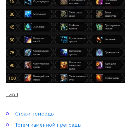
Тир 1
Страж природы
Тотем каменной преграды