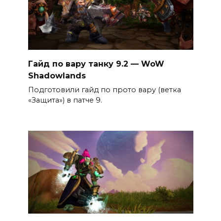
Гайд по вару танку 9.2 — WoW
Shadowlands
Подготовили гайд по прото вару (ветка
«Защита») в патче 9.