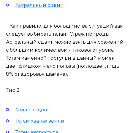
Астральный сдвиг
Как правило, для большинства ситуаций вам
следует выбирать талант
Страж природы
.
Астральный сдвиг
можно взять для сражений
с большим количеством «пикового» урона.
Тотем каменной горгульи
в данный момент
дает слишком мало пользы (поглощает лишь
8% от здоровья шамана).
Тир 2
Мощь льдов
Тотем хватки земли
Тотем ветроступа