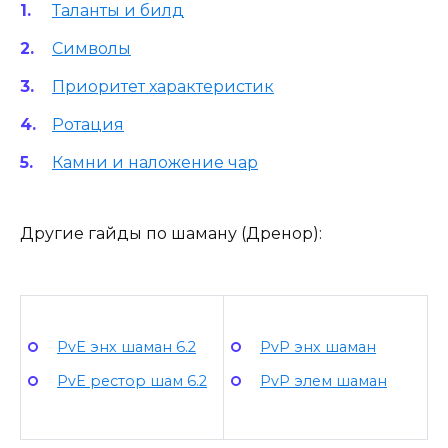
Таланты и билд
Символы
Приоритет характеристик
Ротация
Камни и наложение чар
Другие гайды по шаману (Дренор):
PvE энх шаман 6.2
PvP энх шаман
PvE рестор шам 6.2
PvP элем шаман