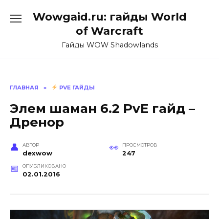
Перейти
Wowgaid.ru: гайды World
к
содержанию
of Warcraft
Гайды WOW Shadowlands
ГЛАВНАЯ
»
PVE ГАЙДЫ
Элем шаман 6.2 PvE гайд –
Дренор
АВТОР
ПРОСМОТРОВ
dexwow
247
ОПУБЛИКОВАНО
02.01.2016