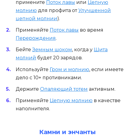
примените
Поток лавы
или
Цепную
молнию
для профита от
Улучшенной
цепной молнии
).
Применяйте
Поток лавы
во время
Перерождения
.
Бейте
Земным шоком
, когда у
Щита
молний
будет 20 зарядов.
Используйте
Гром и молнию
, если имеете
дело с 10+ противниками.
Держите
Опаляющий тотем
активным.
Применяйте
Цепную молнию
в качестве
наполнителя.
Камни и энчанты