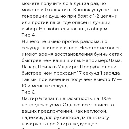
можете получить до 5 душ за раз, но
можете и 0 отхватить. Клинок уступает по
генерации душ, но при боях с 1-2 целями
или против пака, где опасен 1 лучший
выбор. На любителя талант, в общем.
Тир 4.
Ничего не имею против разлома, но
секунды шипов важнее. Некоторые боссы
имеют время восстановления буйных атак
быстрее чем ваши шипы. Например: Язма,
Дазар, Псина в Ульдире. Прорубают они
быстрее, чем проходит 17 секунд 1 заряда.
Так мы при везении получаем вместо 17 —
10 и меньше секунд.
Тир 6.
Да, тир 6 талант, ненасытность, на 100%
непредсказуема. Однако все зависит от
ваших предпочтений. Как неплохой,
надеюсь, для ру сектора дх танк могу
начиркать про 6 тир следующее.