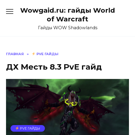
Перейти
Wowgaid.ru: гайды World
к
содержанию
of Warcraft
Гайды WOW Shadowlands
ГЛАВНАЯ
»
PVE ГАЙДЫ
ДХ Месть 8.3 PvE гайд
PVE ГАЙДЫ