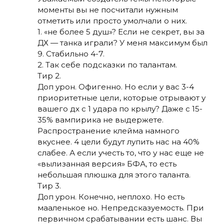
моменты вы не посчитали нужным
отметить или просто умолчали о них.
1. «не более 5 душ»? Если не секрет, вы за
ДХ — танка играли? У меня максимум был
9. Стабильно 4-7.
2. Так себе подсказки по талантам.
Тир 2.
Доп урон. Офигенно. Но если у вас 3-4
приоритетные цели, которые отрывают у
вашего дх с 1 удара по крылу? Даже с 15-
35% вампирика не выдержете.
Распространение клейма намного
вкуснее. 4 цели будут лупить нас на 40%
слабее. А если учесть то, что у нас еще не
«вылизанная версия» БФА, то есть
небольшая плюшка для этого таланта.
Тир 3.
Доп урон. Конечно, неплохо. Но есть
мааленькое но. Непредсказуемость. При
первичном срабатывании есть шанс. Вы