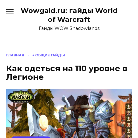
Перейти
Wowgaid.ru: гайды World
к
содержанию
of Warcraft
Гайды WOW Shadowlands
ГЛАВНАЯ
»
♦️ ОБЩИЕ ГАЙДЫ
Как одеться на 110 уровне в
Легионе