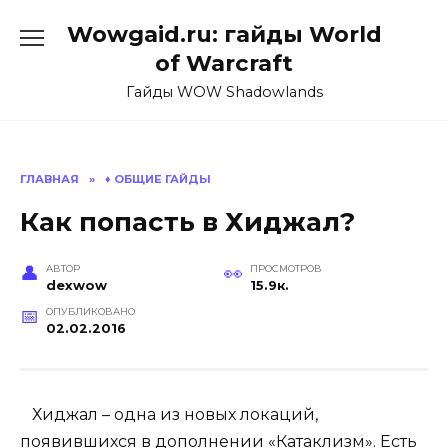
Перейти
Wowgaid.ru: гайды World
к
содержанию
of Warcraft
Гайды WOW Shadowlands
ГЛАВНАЯ
»
♦️ ОБЩИЕ ГАЙДЫ
Как попасть в Хиджал?
АВТОР
ПРОСМОТРОВ
dexwow
15.9к.
ОПУБЛИКОВАНО
02.02.2016
Хиджал – одна из новых локаций,
появившихся в дополнении «Катаклизм». Есть