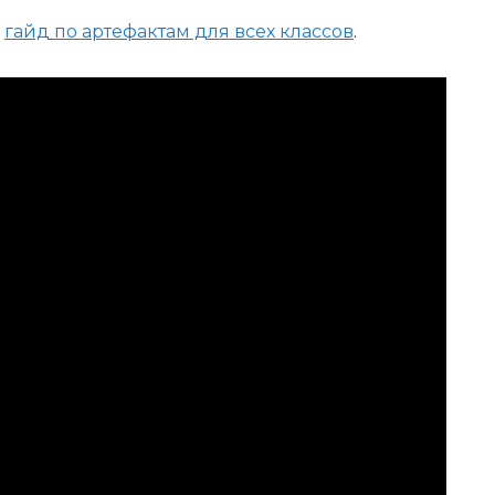
й
гайд по артефактам для всех классов
.