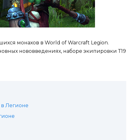
хся монахов в World of Warcraft Legion.
сновных нововведениях, наборе экипировки Т19
 в Легионе
гионе