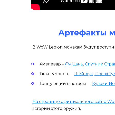
Артефакты м
В WoW Legion монахам будут доступны
Хмелевар –
Фу Цань, Спутник Стр
Ткач туманов —
Шей-лун, Посох Т
Танцующий с ветром —
Кулаки Не
На странице официального сайта Worl
истории этого оружия.