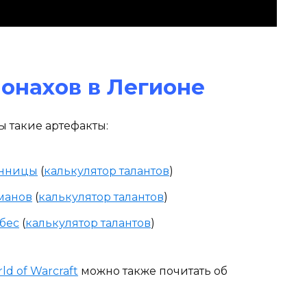
онахов в Легионе
 такие артефакты:
анницы
(
калькулятор талантов
)
уманов
(
калькулятор талантов
)
бес
(
калькулятор талантов
)
d of Warcraft
можно также почитать об