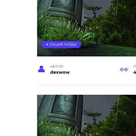
♦️ ОБЩИЕ ГАЙДЫ
АВТОР
П
dexwow
4