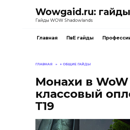
Перейти
Wowgaid.ru: гайды 
к
содержанию
Гайды WOW Shadowlands
Главная
ПвЕ гайды
Професси
ГЛАВНАЯ
»
♦️ ОБЩИЕ ГАЙДЫ
Монахи в WoW 
классовый опло
Т19