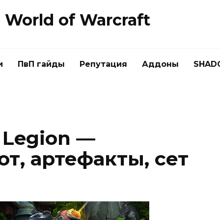
World of Warcraft
и
ПвП гайды
Репутация
Аддоны
SHAD
Legion —
т, артефакты, сет