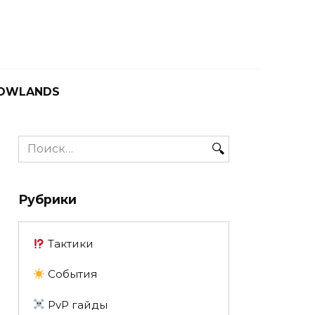
OWLANDS
Search
for:
Рубрики
Тактики
События
PvP гайды