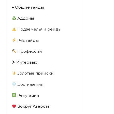
♦️ Общие гайды
Аддоны
Подземелья и рейды
PvE гайды
Профессии
⛷️ Интервью
Золотые прииски
Достижения
Репутация
Вокруг Азерота