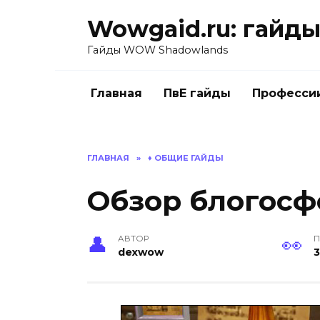
Перейти
Wowgaid.ru: гайды 
к
содержанию
Гайды WOW Shadowlands
Главная
ПвЕ гайды
Професси
ГЛАВНАЯ
»
♦️ ОБЩИЕ ГАЙДЫ
Обзор блогосфе
АВТОР
П
dexwow