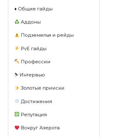
♦️ Общие гайды
Аддоны
Подземелья и рейды
PvE гайды
Профессии
⛷️ Интервью
Золотые прииски
Достижения
Репутация
Вокруг Азерота