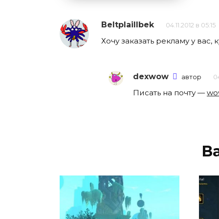
Beltplaillbek
04.11.2012 в 05:15
Хочу заказать рекламу у вас, 
dexwow
автор
04
Писать на почту —
wo
В