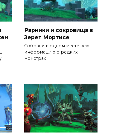
в
Рарники и сокровища в
жен
Зерет Мортисе
Собрали в одном месте всю
информацию о редких
н
монстрах
W