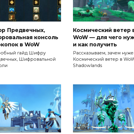
р Предвечных,
Космический ветер 
ровальная консоль
WoW — для чего ну
окопок в WoW
и как получить
обный гайд Шифру
Рассказываем, зачем нуже
вечных, Шифровальной
Космический ветер в Wo
оли
Shadowlands