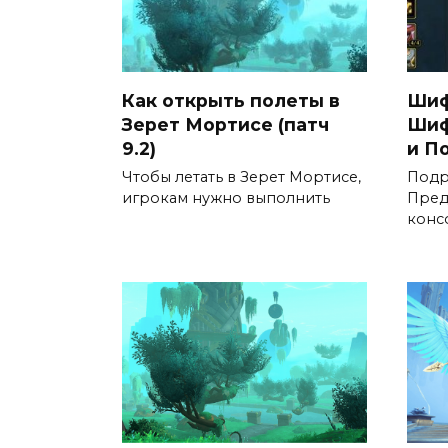
Как открыть полеты в
Шиф
Зерет Мортисе (патч
Шиф
9.2)
и П
Чтобы летать в Зерет Мортисе,
Подр
игрокам нужно выполнить
Пред
конс