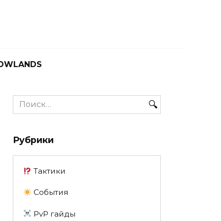
OWLANDS
Search
for:
Рубрики
Тактики
События
PvP гайды