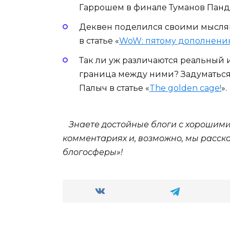
Гаррошем в финале Туманов Пандар
Деквен поделился своими мысля
в статье «
WoW: пятому дополнени
Так ли уж различаются реальный 
граница между ними? Задуматься
Палыч в статье «
The golden cage!
».
Знаете достойные блоги с хорошими 
комментариях и, возможно, мы расск
блогосферы»!