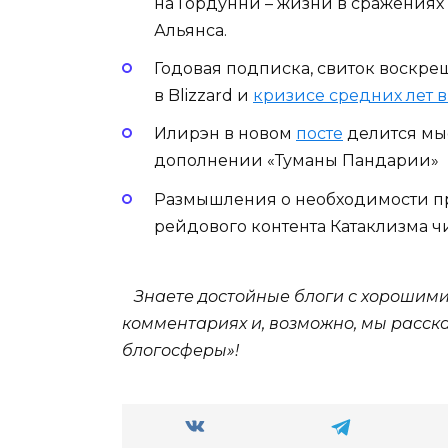
на Гордунни – жизни в сражения
Альянса.
Годовая подписка, свиток воскр
в Blizzard и
кризисе средних лет 
Илирэн в новом
посте
делится мыс
дополнении «Туманы Пандарии»
Размышления о необходимости пр
рейдового контента Катаклизма ч
Знаете достойные блоги с хорошими 
комментариях и, возможно, мы расск
блогосферы»!