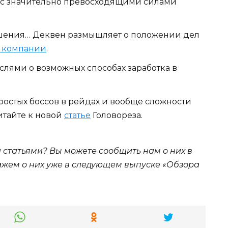
х с значительно превосходящими силами
ешения… Деквен размышляет о положении дел
в компании
.
лями о возможных способах заработка в
остых боссов в рейдах и вообще сложности
итайте к новой
статье
Головореза.
статьями? Вы можете сообщить нам о них в
ажем о них уже в следующем выпуске «Обзора