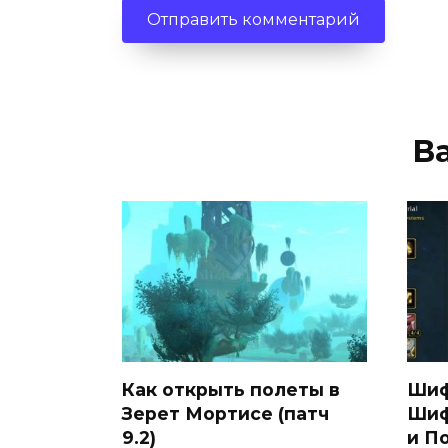
В
Как открыть полеты в
Шиф
Зерет Мортисе (патч
Шиф
9.2)
и П