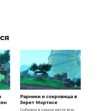
ся
в
Рарники и сокровища в
жен
Зерет Мортисе
Собрали в одном месте всю