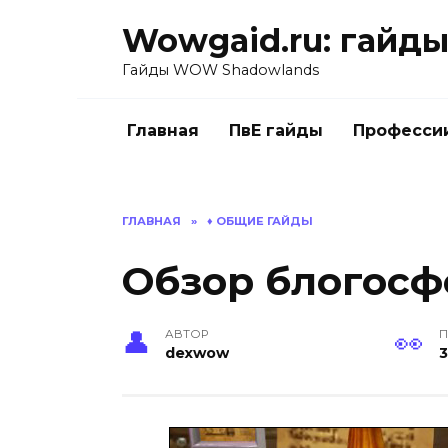
Перейти
Wowgaid.ru: гайды 
к
содержанию
Гайды WOW Shadowlands
Главная
ПвЕ гайды
Професси
ГЛАВНАЯ
»
♦️ ОБЩИЕ ГАЙДЫ
Обзор блогосфе
АВТОР
П
dexwow
3