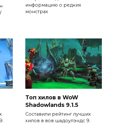
информацию о редких
н
монстрах
W
Топ хилов в WoW
Shadowlands 9.1.5
х
Составили рейтинг лучших
9.
хилов в вов шадоулэндс 9.