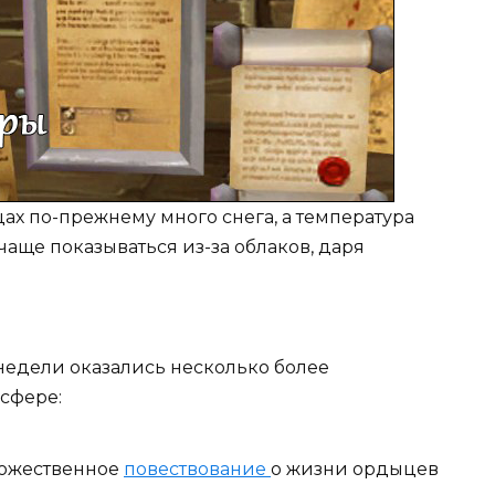
цах по-прежнему много снега, а температура
 чаще показываться из-за облаков, даря
едели оказались несколько более
осфере:
дожественное
повествование
о жизни ордыцев