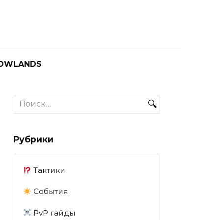
OWLANDS
Search
for:
Рубрики
Тактики
События
PvP гайды