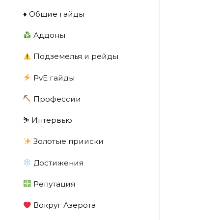
♦️ Общие гайды
Аддоны
Подземелья и рейды
PvE гайды
Профессии
⛷️ Интервью
Золотые прииски
Достижения
Репутация
Вокруг Азерота