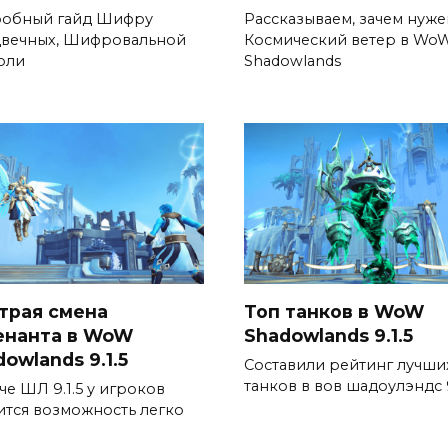
обный гайд Шифру
Рассказываем, зачем нуже
вечных, Шифровальной
Космический ветер в Wo
оли
Shadowlands
трая смена
Топ танков в WoW
енанта в WoW
Shadowlands 9.1.5
owlands 9.1.5
Составили рейтинг лучши
танков в вов шадоулэндс 
че ШЛ 9.1.5 у игроков
ится возможность легко