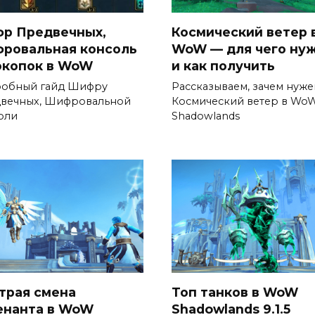
р Предвечных,
Космический ветер 
ровальная консоль
WoW — для чего ну
окопок в WoW
и как получить
обный гайд Шифру
Рассказываем, зачем нуже
вечных, Шифровальной
Космический ветер в Wo
оли
Shadowlands
трая смена
Топ танков в WoW
енанта в WoW
Shadowlands 9.1.5