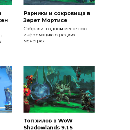
в
Рарники и сокровища в
жен
Зерет Мортисе
Собрали в одном месте всю
информацию о редких
н
монстрах
W
Топ хилов в WoW
Shadowlands 9.1.5