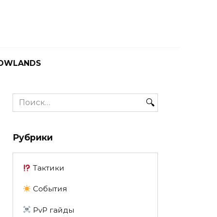
OWLANDS
Search
for:
Рубрики
Тактики
События
PvP гайды