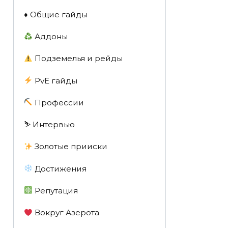
♦️ Общие гайды
Аддоны
Подземелья и рейды
PvE гайды
Профессии
⛷️ Интервью
Золотые прииски
Достижения
Репутация
Вокруг Азерота