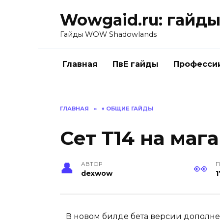
Перейти
Wowgaid.ru: гайды 
к
содержанию
Гайды WOW Shadowlands
Главная
ПвЕ гайды
Професси
ГЛАВНАЯ
»
♦️ ОБЩИЕ ГАЙДЫ
Сет Т14 на мага
АВТОР
П
dexwow
1
В новом билде бета версии дополн