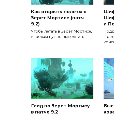
Как открыть полеты в
Шиф
Зерет Мортисе (патч
Шиф
9.2)
и П
Чтобы летать в Зерет Мортисе,
Подр
игрокам нужно выполнить
Пред
конс
Гайд по Зерет Мортису
Быс
в патче 9.2
ков