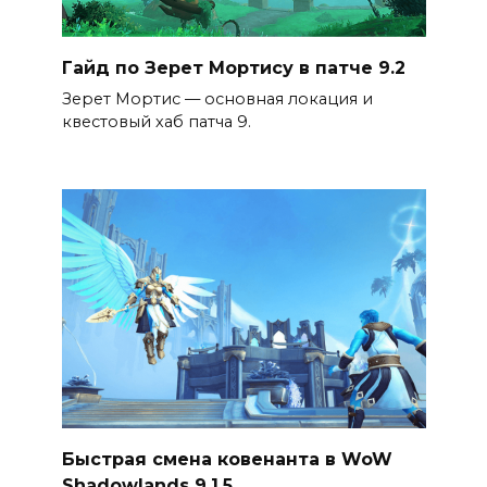
Гайд по Зерет Мортису в патче 9.2
Зерет Мортис — основная локация и
квестовый хаб патча 9.
Быстрая смена ковенанта в WoW
Shadowlands 9.1.5