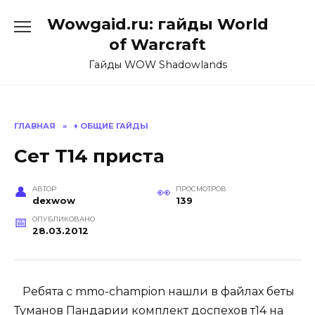
Перейти
Wowgaid.ru: гайды World
к
содержанию
of Warcraft
Гайды WOW Shadowlands
ГЛАВНАЯ
»
♦️ ОБЩИЕ ГАЙДЫ
Сет Т14 приста
АВТОР
ПРОСМОТРОВ
dexwow
139
ОПУБЛИКОВАНО
28.03.2012
Ребята с mmo-champion нашли в файлах беты
Туманов Пандарии комплект доспехов т14 на