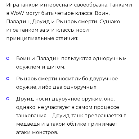
Игра танком интересна и своеобразна. Танками
в WoW могут быть четыре класса: Воин,
Паладин, Друид и Рыцарь смерти. Однако
игра танком за эти классы носит
принципиальные отличия:
Воин и Паладин пользуются одноручным
оружием и щитом.
Рыцарь смерти носит либо двуручное
оружие, либо два одноручных
Друид носит двуручное оружие; оно,
однако, не участвует в самом процессе
танкования – Друид-танк превращается в
медведя и в таком облике принимает
атаки монстров.